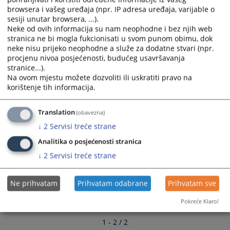
and
and
browsera i vašeg uređaja (npr. IP adresa uređaja, varijable o
select
select
sesiji unutar browsera, ...).
Neke od ovih informacija su nam neophodne i bez njih web
a
a
stranica ne bi mogla fukcionisati u svom punom obimu, dok
date.
date.
neke nisu prijeko neophodne a služe za dodatne stvari (npr.
Press
Press
procjenu nivoa posjećenosti, budućeg usavršavanja
the
the
stranice...).
question
question
Na ovom mjestu možete dozvoliti ili uskratiti pravo na
mark
mark
korištenje tih informacija.
key
key
to
to
Translation
(obavezna)
get
get
↓
2
Servisi treće strane
the
the
Analitika o posjećenosti stranica
keyboard
keyboard
shortcuts
shortcuts
↓
2
Servisi treće strane
for
for
changing
changing
Ne prihvatam
Prihvatam odabrane
Prihvatam sve
dates.
dates.
Pokreće Klaro!
1 - 2 / 2