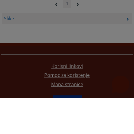
1
Slike
Korisni linkovi
Pomoc za koristenje
Mapa stranice
Redizajn web stranice je finansirala Evropska unija. Za njen sadržaj isključivo je odgovorno
Visoko sudsko i tužilačko vijeće BiH i ona ne odražava nužno stavove Evropske unije.