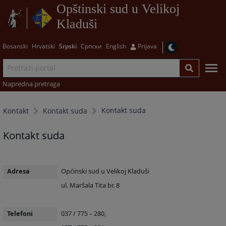
Opštinski sud u Velikoj
Kladuši
Bosanski
Hrvatski
Srpski
Српски
English
Prijava
Napredna pretraga
Kontakt suda
Kontakt
Kontakt suda
Kontakt suda
Adresa
Općinski sud u Velikoj Kladuši
ul. Maršala Tita br. 8
Telefoni
037 / 775 – 280,