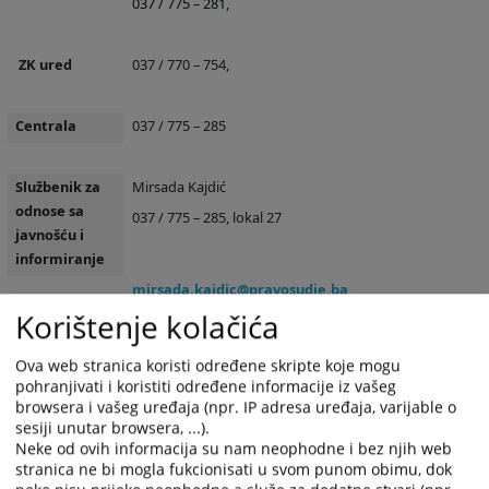
037 / 775 – 281,
ZK ured
037 / 770 – 754,
Centrala
037 / 775 – 285
Službenik za
Mirsada Kajdić
odnose sa
037 / 775 – 285, lokal 27
javnošću i
informiranje
mirsada.kajdic@pravosudje.ba
Korištenje kolačića
Sekretar suda
Mirsada Kajdić
Ova web stranica koristi određene skripte koje mogu
037 / 775 – 285, lokal 27
pohranjivati i koristiti određene informacije iz vašeg
browsera i vašeg uređaja (npr. IP adresa uređaja, varijable o
mirsada.kajdic@pravosudje.ba
sesiji unutar browsera, ...).
Neke od ovih informacija su nam neophodne i bez njih web
stranica ne bi mogla fukcionisati u svom punom obimu, dok