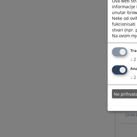
Ova web stra
informacije 
unutar brows
29.01.
Neke od ovi
fukcionisat
stvari (npr.
25.04.
Na ovom mjes
10.03.
Tra
↓
2
19.05.
Ana
↓
2
09.04.
Ne prihva
20.03.
23.04.