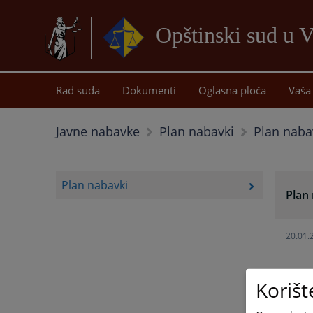
Opštinski sud u V
Rad suda
Dokumenti
Oglasna ploča
Vaša 
Plan naba
Javne nabavke
Plan nabavki
Plan nabavki
Plan
20.01.
27.01.
Korišt
26.03.