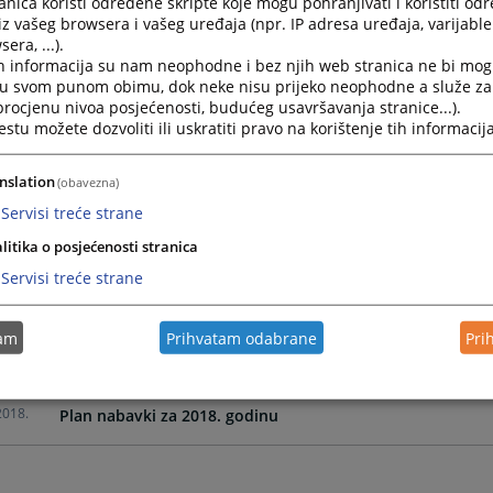
nica koristi određene skripte koje mogu pohranjivati i koristiti od
iz vašeg browsera i vašeg uređaja (npr. IP adresa uređaja, varijable 
era, ...).
2024.
Privremeni Plan nabavki za period 01.01. do 31.03.2024. 
h informacija su nam neophodne i bez njih web stranica ne bi mog
i u svom punom obimu, dok neke nisu prijeko neophodne a služe z
 procjenu nivoa posjećenosti, budućeg usavršavanja stranice...).
2023.
Plan nabavki za 2023. godinu
tu možete dozvoliti ili uskratiti pravo na korištenje tih informacija
2022.
Plan nabavki za 2022. godinu
nslation
(obavezna)
Servisi treće strane
2021.
Plan nabavki za 2021. godinu
litika o posjećenosti stranica
Servisi treće strane
2020.
Plan nabavki za 2020. godinu
tam
Prihvatam odabrane
Pri
2019.
Plan nabavki za 2019. godinu
2018.
Plan nabavki za 2018. godinu