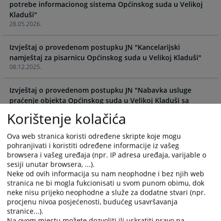
potrebe informacionog sistema Općinskog suda u Velikoj
calendar
calendar
Kladuši"
and
and
28.05.2026.
select
select
a
a
Izvještaj o provedenom postupku JN "Kancelarijski
date.
date.
namještaj za pisarnicu Općinskog suda u Velikoj Kladuši"
Press
Press
08.12.2025.
the
the
question
question
Izvještaj o provedenom postupku JN "Nabavka usluge
mark
mark
praćenje objekta Općinskog suda u Velikoj Kladuši sa
key
key
dojavom interventnog centra"
Korištenje kolačića
to
to
26.08.2025.
get
get
the
the
Ova web stranica koristi određene skripte koje mogu
Izvještaj o provedenom postupku JN "Nabavka i ugradnja
pohranjivati i koristiti određene informacije iz vašeg
keyboard
keyboard
alarmnog sistema u Općinskom sudu u Velikoj Kladuši"
browsera i vašeg uređaja (npr. IP adresa uređaja, varijable o
shortcuts
shortcuts
09.09.2024.
sesiji unutar browsera, ...).
for
for
Neke od ovih informacija su nam neophodne i bez njih web
changing
changing
stranica ne bi mogla fukcionisati u svom punom obimu, dok
Izvještaj o provedenom postupku JN "Nabavka usluge
dates.
dates.
neke nisu prijeko neophodne a služe za dodatne stvari (npr.
praćenje objekta Općinskog suda u Velikoj Kladuši sa
procjenu nivoa posjećenosti, budućeg usavršavanja
dojavom interventnog centra"
stranice...).
09.09.2024.
Na ovom mjestu možete dozvoliti ili uskratiti pravo na