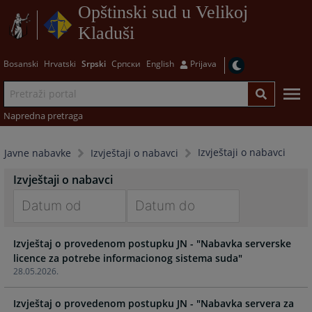
Opštinski sud u Velikoj
Kladuši
Bosanski
Hrvatski
Srpski
Српски
English
Prijava
Napredna pretraga
Izvještaji o nabavci
Javne nabavke
Izvještaji o nabavci
Izvještaji o nabavci
Navigate
Navigate
Izvještaj o provedenom postupku JN - "Nabavka serverske
forward
forward
licence za potrebe informacionog sistema suda"
to
to
28.05.2026.
interact
interact
with
with
Izvještaj o provedenom postupku JN - "Nabavka servera za
the
the