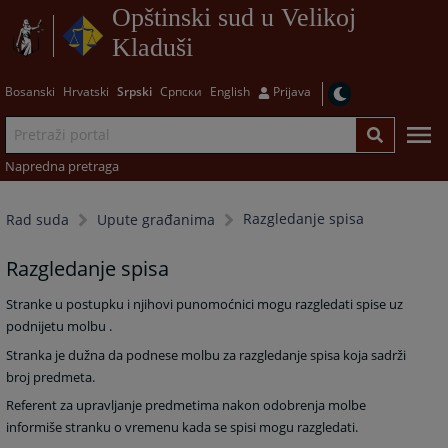
Opštinski sud u Velikoj
Kladuši
Bosanski
Hrvatski
Srpski
Српски
English
Prijava
Napredna pretraga
Razgledanje spisa
Rad suda
Upute građanima
Razgledanje spisa
Stranke u postupku i njihovi punomoćnici mogu razgledati spise uz
podnijetu molbu .
Stranka je dužna da podnese molbu za razgledanje spisa koja sadrži
broj predmeta.
Referent za upravljanje predmetima nakon odobrenja molbe
informiše stranku o vremenu kada se spisi mogu razgledati.