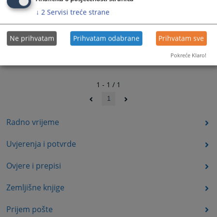
↓
2
Servisi treće strane
Ne prihvatam
Prihvatam odabrane
Prihvatam sve
Pokreće Klaro!
1 - 1 / 1
1
Radno vrijeme
Uvjerenja i potvrde
Ovjere i prepisi
Zemljišne knjige
Prijem pošte