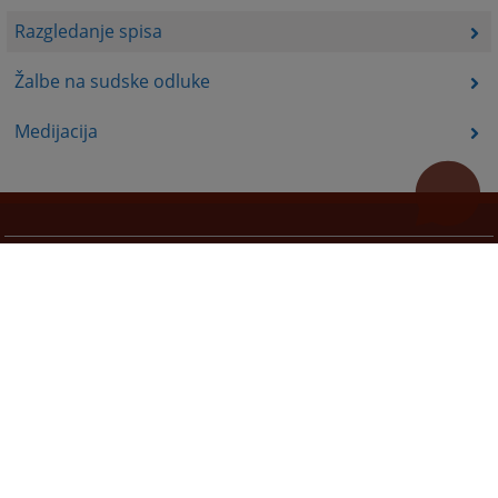
Razgledanje spisa
Žalbe na sudske odluke
Medijacija
Korisni linkovi
Pomoc za koristenje
Mapa stranice
Redizajn web stranice je finansirala Evropska unija. Za njen sadržaj isključivo je odgovorno
Visoko sudsko i tužilačko vijeće BiH i ona ne odražava nužno stavove Evropske unije.