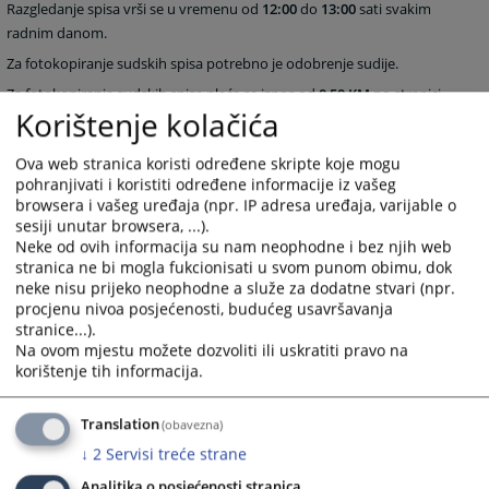
Razgledanje spisa vrši se u vremenu od
12:00
do
13:00
sati svakim
radnim danom.
Za fotokopiranje sudskih spisa potrebno je odobrenje sudije.
Za fotokopiranje sudskih spisa plaća se iznos od
0,50 KM
po stranici.
Korištenje kolačića
2036
PREGLEDA
Ova web stranica koristi određene skripte koje mogu
pohranjivati i koristiti određene informacije iz vašeg
browsera i vašeg uređaja (npr. IP adresa uređaja, varijable o
sesiji unutar browsera, ...).
Neke od ovih informacija su nam neophodne i bez njih web
stranica ne bi mogla fukcionisati u svom punom obimu, dok
neke nisu prijeko neophodne a služe za dodatne stvari (npr.
procjenu nivoa posjećenosti, budućeg usavršavanja
stranice...).
Na ovom mjestu možete dozvoliti ili uskratiti pravo na
korištenje tih informacija.
Translation
(obavezna)
↓
2
Servisi treće strane
Analitika o posjećenosti stranica