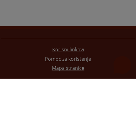
Korisni linkovi
Pomoc za koristenje
Mapa stranice
Redizajn web stranice je finansirala Evropska unija. Za njen sadržaj isključivo je odgovorno
Visoko sudsko i tužilačko vijeće BiH i ona ne odražava nužno stavove Evropske unije.