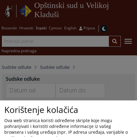
Opštinski sud u Velikoj
Kladuši
Bosanski
Hrvatski
Srpski
Српски
English
Prijava
Napredna pretraga
Sudske odluke
Sudske odluke
Sudske odluke
Navigate
Navigate
Korištenje kolačića
forward
forward
to
to
interact
interact
Ova web stranica koristi određene skripte koje mogu
pohranjivati i koristiti određene informacije iz vašeg
with
with
browsera i vašeg uređaja (npr. IP adresa uređaja, varijable o
the
the