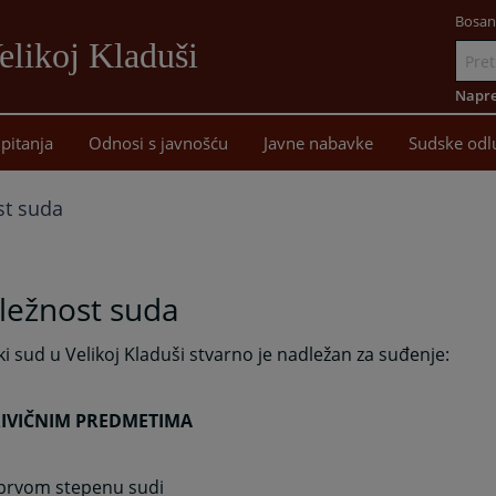
Bosan
elikoj Kladuši
Idi
na
Napre
sadržaj
pitanja
Odnosi s javnošću
Javne nabavke
Sudske odl
st suda
ležnost suda
i sud u Velikoj Kladuši stvarno je nadležan za suđenje:
RIVIČNIM PREDMETIMA
 prvom stepenu sudi