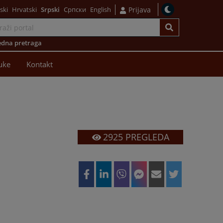
ski
Hrvatski
Srpski
Српски
English
Prijava
dna pretraga
uke
Kontakt
2925
PREGLEDA