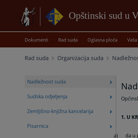
Opštinski sud u V
Dokumenti
Rad suda
Oglasna ploča
Vaša 
Nadležno
Rad suda
Organizacija suda
Nadležnost suda
Nad
Sudska odjeljenja
Općinsk
Zemljišno-knjižna kancelarija
1. U K
Pisarnica
a)
da u