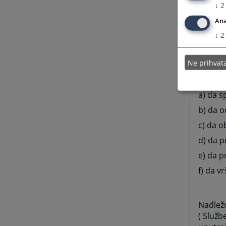
↓
2
a) u s
Ana
b) u v
↓
2
3. U 
Ne prihva
a) da s
b) da 
c) da o
d) da 
e) da 
f) da 
Nadlež
( Služb