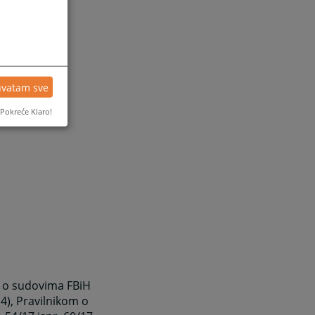
hvatam sve
Pokreće Klaro!
m o sudovima FBiH
14), Pravilnikom o