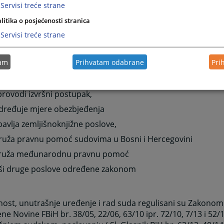
Servisi treće strane
vim građanskim sporovima
i
litika o posjećenosti stranica
anparničnom postupku
Servisi treće strane
DRUGIM PREDMETIMA
tam
Prihvatam odabrane
Pri
provodi izvršni postupak,
određuje mjere obezbjeđenja
bavlja zemljišnoknjižne poslove,
pruža pravnu pomoć sudovima u Bosni i Hercegovini
pruža međunarodnu pravnu pomoć
vrši druge poslove određene zakonom
nost, unutrašnje uređenje i rad suda regulisani su Zakono
ene Novine FBiH br. 38/05, 22/06, 63/10 ipr. 72/10, 7/13 i 52/