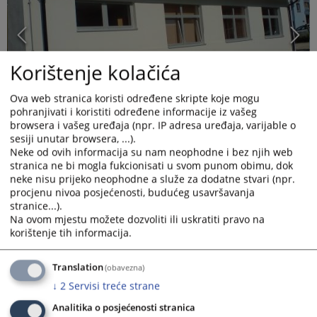
Korištenje kolačića
Ova web stranica koristi određene skripte koje mogu
pohranjivati i koristiti određene informacije iz vašeg
browsera i vašeg uređaja (npr. IP adresa uređaja, varijable o
sesiji unutar browsera, ...).
Neke od ovih informacija su nam neophodne i bez njih web
stranica ne bi mogla fukcionisati u svom punom obimu, dok
neke nisu prijeko neophodne a služe za dodatne stvari (npr.
procjenu nivoa posjećenosti, budućeg usavršavanja
stranice...).
Na ovom mjestu možete dozvoliti ili uskratiti pravo na
korištenje tih informacija.
ZK ured u obnovljenoj zgradi. Za više detalja galerija slika na
Translation
(obavezna)
linku "
Prateće fotografije
"
↓
2
Servisi treće strane
Analitika o posjećenosti stranica