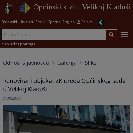
Općinski sud u Velikoj Kladuši
Bosanski
Hrvatski
Srpski
Српски
English
Prijava
Napredna pretraga
Odnosi s javnošću
Galerija
Slike
Renovirani objekat ZK ureda Općinskog suda
u Velikoj Kladuši
31.08.2009.