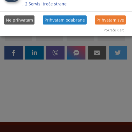
Prikazana vijest je na
:
Bosanski jezik
↓
2
Servisi treće strane
2424
PREGLEDA
Ne prihvatam
Prihvatam odabrane
Prihvatam sve
Pokreće Klaro!