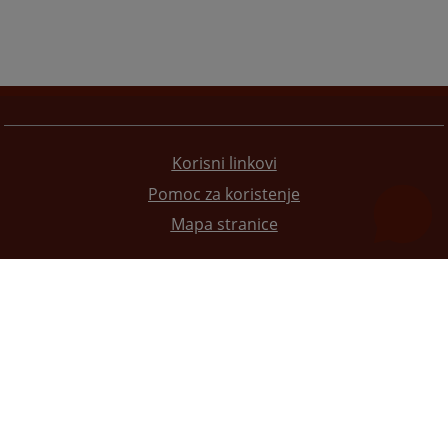
Korisni linkovi
Pomoc za koristenje
Mapa stranice
Redizajn web stranice je finansirala Evropska unija. Za njen sadržaj isključivo je odgovorno
Visoko sudsko i tužilačko vijeće BiH i ona ne odražava nužno stavove Evropske unije.