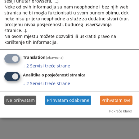
sesiji unutar browsera, ...).
Neke od ovih informacija su nam neophodne i bez njih web
stranica ne bi mogla fukcionisati u svom punom obimu, dok
neke nisu prijeko neophodne a služe za dodatne stvari (npr.
procjenu nivoa posjećenosti, budućeg usavršavanja
stranice...).
Na ovom mjestu možete dozvoliti ili uskratiti pravo na
korištenje tih informacija.
Translation
(obavezna)
↓
2
Servisi treće strane
Analitika o posjećenosti stranica
↓
2
Servisi treće strane
Ne prihvatam
Prihvatam odabrane
Prihvatam sve
Pokreće Klaro!