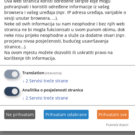
Ova web stranica koristi određene skripte koje mogu
pohranjivati i koristiti određene informacije iz vašeg
browsera i vašeg uređaja (npr. IP adresa uređaja, varijable o
sesiji unutar browsera, ...).
Neke od ovih informacija su nam neophodne i bez njih web
stranica ne bi mogla fukcionisati u svom punom obimu, dok
neke nisu prijeko neophodne a služe za dodatne stvari (npr.
procjenu nivoa posjećenosti, budućeg usavršavanja
Trenutno nema vijesti
stranice...).
Na ovom mjestu možete dozvoliti ili uskratiti pravo na
korištenje tih informacija.
Translation
(obavezna)
↓
2
Servisi treće strane
Analitika o posjećenosti stranica
↓
2
Servisi treće strane
Ne prihvatam
Prihvatam odabrane
Prihvatam sve
Pokreće Klaro!