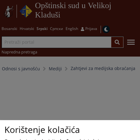
Opštinski sud u Velikoj
Kladuši
Bosanski
Hrvatski
Srpski
Српски
English
Prijava
Napredna pretraga
Zahtjevi za medijska obraćanja
Odnosi s javnošću
Mediji
Korištenje kolačića