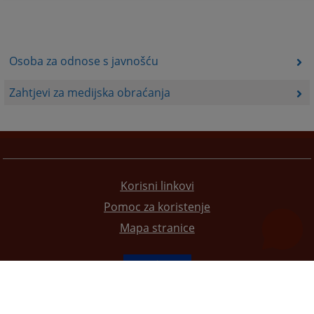
Osoba za odnose s javnošću
Zahtjevi za medijska obraćanja
Korisni linkovi
Pomoc za koristenje
Mapa stranice
Redizajn web stranice je finansirala Evropska unija. Za njen sadržaj isključivo je odgovorno