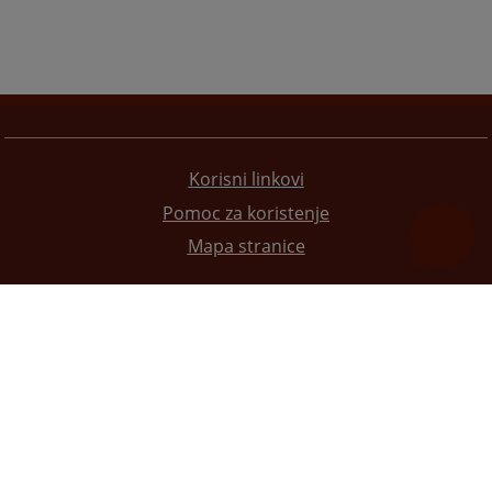
Korisni linkovi
Pomoc za koristenje
Mapa stranice
Redizajn web stranice je finansirala Evropska unija. Za njen sadržaj isključivo je odgovorno
Visoko sudsko i tužilačko vijeće BiH i ona ne odražava nužno stavove Evropske unije.