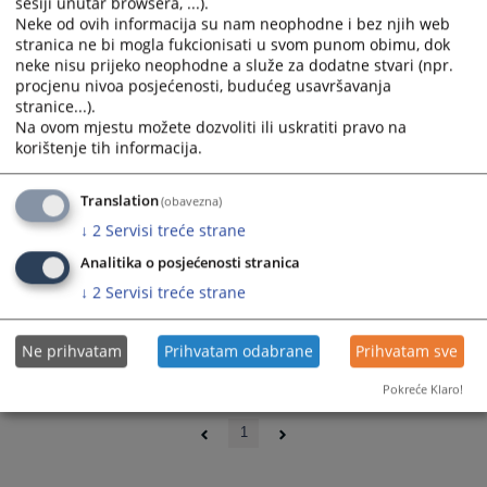
sesiji unutar browsera, ...).
Neke od ovih informacija su nam neophodne i bez njih web
stranica ne bi mogla fukcionisati u svom punom obimu, dok
neke nisu prijeko neophodne a služe za dodatne stvari (npr.
procjenu nivoa posjećenosti, budućeg usavršavanja
stranice...).
Na ovom mjestu možete dozvoliti ili uskratiti pravo na
korištenje tih informacija.
Translation
(obavezna)
↓
2
Servisi treće strane
Analitika o posjećenosti stranica
↓
2
Servisi treće strane
Ne prihvatam
Prihvatam odabrane
Prihvatam sve
Pokreće Klaro!
0 - 0 / 0
1