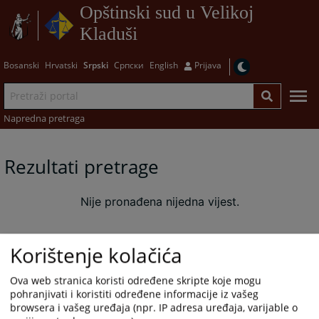
Opštinski sud u Velikoj
Kladuši
Bosanski
Hrvatski
Srpski
Српски
English
Prijava
Napredna pretraga
Rezultati pretrage
Nije pronađena nijedna vijest.
Korištenje kolačića
Ova web stranica koristi određene skripte koje mogu
pohranjivati i koristiti određene informacije iz vašeg
browsera i vašeg uređaja (npr. IP adresa uređaja, varijable o