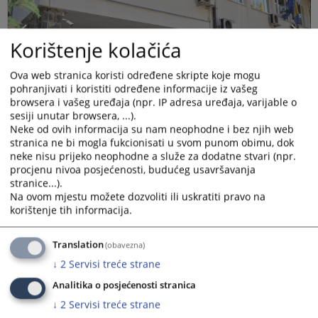
Korištenje kolačića
Ova web stranica koristi određene skripte koje mogu
pohranjivati i koristiti određene informacije iz vašeg
browsera i vašeg uređaja (npr. IP adresa uređaja, varijable o
sesiji unutar browsera, ...).
Neke od ovih informacija su nam neophodne i bez njih web
stranica ne bi mogla fukcionisati u svom punom obimu, dok
neke nisu prijeko neophodne a služe za dodatne stvari (npr.
procjenu nivoa posjećenosti, budućeg usavršavanja
stranice...).
Na ovom mjestu možete dozvoliti ili uskratiti pravo na
korištenje tih informacija.
Stolarija suda zamijenjena novom PVC stolarijom. Za
Translation
(obavezna)
više detalja galerija slika na linku "
Prateće fotografije
"
↓
2
Servisi treće strane
Prikazana vijest je na
:
Bosanski jezik
Analitika o posjećenosti stranica
379
PREGLEDA
↓
2
Servisi treće strane