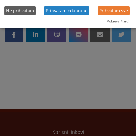
Ne prihvatam
Prihvatam odabrane
Prihvatam sve
Pokreće Klaro!
Korisni linkovi