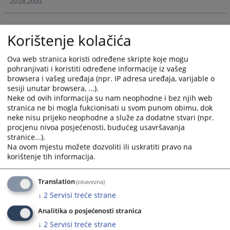
20.08.2009.
calendar
calendar
and
and
select
select
Korištenje kolačića
a
a
date.
date.
Ova web stranica koristi određene skripte koje mogu
Press
Press
pohranjivati i koristiti određene informacije iz vašeg
the
the
browsera i vašeg uređaja (npr. IP adresa uređaja, varijable o
question
question
sesiji unutar browsera, ...).
mark
mark
Neke od ovih informacija su nam neophodne i bez njih web
stranica ne bi mogla fukcionisati u svom punom obimu, dok
key
key
neke nisu prijeko neophodne a služe za dodatne stvari (npr.
to
to
procjenu nivoa posjećenosti, budućeg usavršavanja
get
get
stranice...).
the
the
Na ovom mjestu možete dozvoliti ili uskratiti pravo na
keyboard
keyboard
korištenje tih informacija.
shortcuts
shortcuts
for
for
Translation
(obavezna)
changing
changing
↓
2
Servisi treće strane
dates.
dates.
Analitika o posjećenosti stranica
↓
2
Servisi treće strane