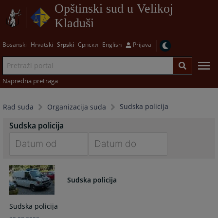
Opštinski sud u Velikoj
Kladuši
Bosanski
Hrvatski
Srpski
Српски
English
Prijava
Napredna pretraga
Sudska policija
Rad suda
Organizacija suda
Sudska policija
Navigate
Navigate
forward
forward
Sudska policija
to
to
interact
interact
with
with
Sudska policija
the
the