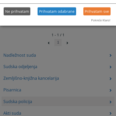
Ne prihvatam
Prihvatam odabrane
Prihvatam sve
Pokreće Klaro!
1 - 1 / 1
1
Nadležnost suda
Sudska odjeljenja
Zemljišno-knjižna kancelarija
Pisarnica
Sudska policija
Akti suda