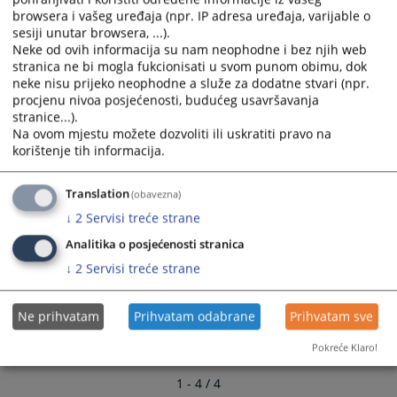
31.03.2010.
calendar
calendar
browsera i vašeg uređaja (npr. IP adresa uređaja, varijable o
and
and
sesiji unutar browsera, ...).
Protok predmeta u periodu 01.01.2009. do 30.06.2009.
select
select
Neke od ovih informacija su nam neophodne i bez njih web
20.08.2009.
stranica ne bi mogla fukcionisati u svom punom obimu, dok
a
a
neke nisu prijeko neophodne a služe za dodatne stvari (npr.
date.
date.
procjenu nivoa posjećenosti, budućeg usavršavanja
Izvještaj o radu suda u 2008. godini
Press
Press
stranice...).
20.08.2009.
the
the
Na ovom mjestu možete dozvoliti ili uskratiti pravo na
question
question
korištenje tih informacija.
mark
mark
key
key
Translation
(obavezna)
to
to
↓
2
Servisi treće strane
get
get
the
the
Analitika o posjećenosti stranica
keyboard
keyboard
↓
2
Servisi treće strane
shortcuts
shortcuts
for
for
Ne prihvatam
Prihvatam odabrane
Prihvatam sve
changing
changing
dates.
dates.
Pokreće Klaro!
1 - 4 / 4