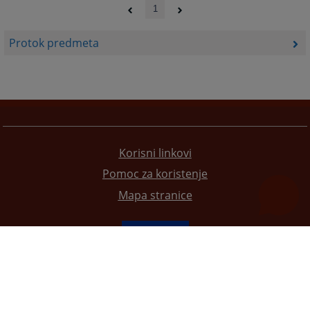
1
Protok predmeta
Korisni linkovi
Pomoc za koristenje
Mapa stranice
Redizajn web stranice je finansirala Evropska unija. Za njen sadržaj isključivo je odgovorno
Visoko sudsko i tužilačko vijeće BiH i ona ne odražava nužno stavove Evropske unije.