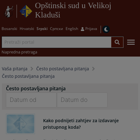
Opštinski sud u Velikoj
Kladuši
Bosanski
Hrvatski
Srpski
Српски
English
Prijava
Napredna pretraga
Vaša pitanja
Često postavljana pitanja
Često postavljana pitanja
Često postavljana pitanja
Navigate
Navigate
forward
forward
Kako podnijeti zahtjev za izdavanje
to
to
pristupnog koda?
interact
interact
with
with