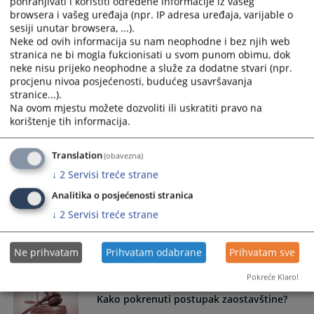
pohranjivati i koristiti određene informacije iz vašeg
browsera i vašeg uređaja (npr. IP adresa uređaja, varijable o
sesiji unutar browsera, ...).
Način sastavljanja testamenta (oporuke)
Neke od ovih informacija su nam neophodne i bez njih web
stranica ne bi mogla fukcionisati u svom punom obimu, dok
neke nisu prijeko neophodne a služe za dodatne stvari (npr.
procjenu nivoa posjećenosti, budućeg usavršavanja
Kako pohraniti testament?
stranice...).
Na ovom mjestu možete dozvoliti ili uskratiti pravo na
korištenje tih informacija.
Način pohrane testamenta (suske oporuke) kod suda
Translation
(obavezna)
Kako podnijeti zahtjev za pristup
↓
2
Servisi treće strane
informacijama?
Analitika o posjećenosti stranica
↓
2
Servisi treće strane
Način podnošenja zahtjeva za pristup informacijama
Općinskom sudu u Velikoj Kladuši
Ne prihvatam
Prihvatam odabrane
Prihvatam sve
17.09.2009.
Pokreće Klaro!
Kako pokrenuti postupak zaostavštine?