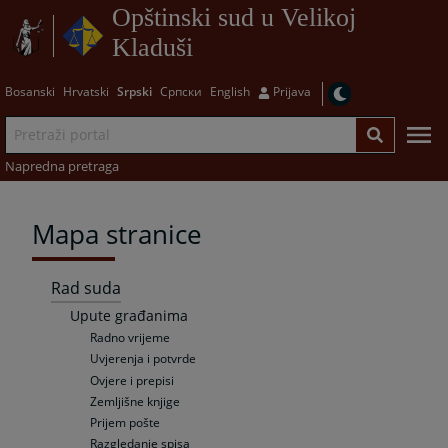
Opštinski sud u Velikoj
Kladuši
Bosanski
Hrvatski
Srpski
Српски
English
Prijava
Napredna pretraga
Mapa stranice
Rad suda
Upute građanima
Radno vrijeme
Uvjerenja i potvrde
Ovjere i prepisi
Zemljišne knjige
Prijem pošte
Razgledanje spisa