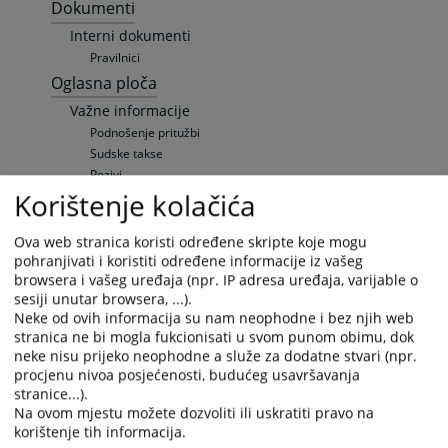
Dokumenti
Interni dokumenti
Pravilnici
Oglasna ploča
Važne informacije
Podnošenje pritužbi
Sudske takse
Pozivi
Korištenje kolačića
Sudski vještaci i tumači
Pravna pomoć
Lista izabranih povjerljivih savjetnika
Ova web stranica koristi određene skripte koje mogu
pohranjivati i koristiti određene informacije iz vašeg
Raspored suđenja
browsera i vašeg uređaja (npr. IP adresa uređaja, varijable o
Raspored suđenja
sesiji unutar browsera, ...).
Elektronska oglasna tabla
Neke od ovih informacija su nam neophodne i bez njih web
Upražnjene pozicije
stranica ne bi mogla fukcionisati u svom punom obimu, dok
Opšte informacije
neke nisu prijeko neophodne a služe za dodatne stvari (npr.
Objavljene pozicije
procjenu nivoa posjećenosti, budućeg usavršavanja
stranice...).
Sudska prodaja
Na ovom mjestu možete dozvoliti ili uskratiti pravo na
Nekretnine
korištenje tih informacija.
Vozila