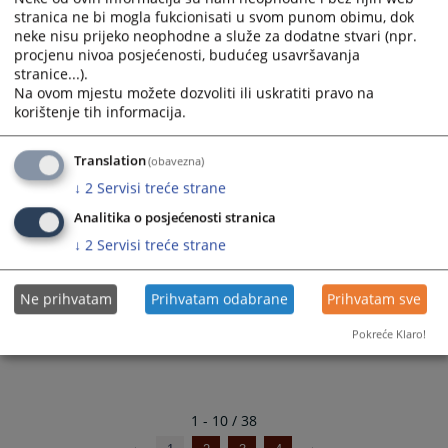
stranica ne bi mogla fukcionisati u svom punom obimu, dok
Općinskom sudu u Velikoj Kladuši
neke nisu prijeko neophodne a služe za dodatne stvari (npr.
01.02.2023.
procjenu nivoa posjećenosti, budućeg usavršavanja
stranice...).
Pravilnik o javnim nabavkama Općinskog suda u Velikoj
Na ovom mjestu možete dozvoliti ili uskratiti pravo na
Kladuši
korištenje tih informacija.
20.12.2022.
Translation
(obavezna)
Pravilnik o unutrašnjoj organizaciji i sistematizaciji radnih
↓
2
Servisi treće strane
mjesta Općinskog suda u Velikoj Kladuši
28.06.2022.
Analitika o posjećenosti stranica
↓
2
Servisi treće strane
Pravilnik o načinu i uvjetima čuvanja materijalnih dokaza
28.04.2022.
Ne prihvatam
Prihvatam odabrane
Prihvatam sve
Pokreće Klaro!
1 - 10 / 38