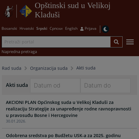
Opštinski sud u Velikoj
Kladuši
Bosanski
Hrvatski
Srpski
Српски
English
Prijava
Napredna pretraga
Akti suda
Rad suda
Organizacija suda
Akti suda
Navigate
Navigate
AKCIONI PLAN Općinskog suda u Velikoj Kladuši za
forward
forward
realizaciju Strategije za unapređenje rodne ravnopravnosti
to
to
u pravosuđu Bosne i Hercegovine
interact
interact
30.01.2026.
with
with
the
the
Odobrena sredstva po Budžetu USK-a za 2025. godinu
calendar
calendar