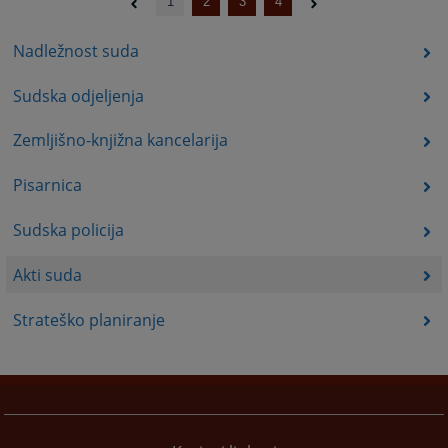
1
2
3
4
Nadležnost suda
Sudska odjeljenja
Zemljišno-knjižna kancelarija
Pisarnica
Sudska policija
Akti suda
Strateško planiranje