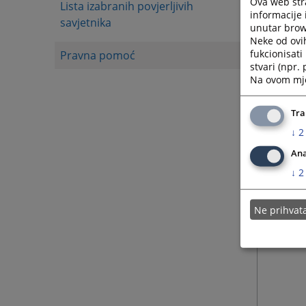
Ova web stra
Lista izabranih povjerljivih
informacije 
savjetnika
unutar brows
Neke od ovi
fukcionisat
Pravna pomoć
stvari (npr.
Na ovom mjes
Tra
↓
2
Ana
↓
2
Ne prihva