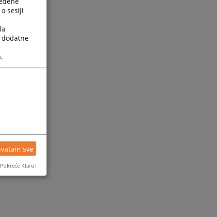
ređene
o sesiji
la
a dodatne
.
hvatam sve
Pokreće Klaro!