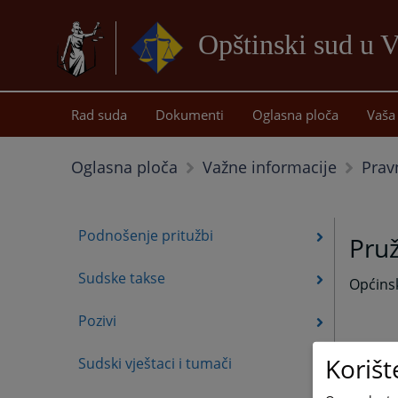
Opštinski sud u V
Rad suda
Dokumenti
Oglasna ploča
Vaša 
Prav
Oglasna ploča
Važne informacije
Podnošenje pritužbi
Pru
Sudske takse
Općins
Pozivi
Korišt
Sudski vještaci i tumači