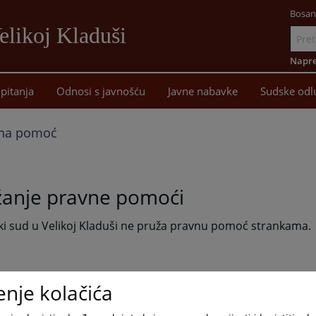
Bosan
elikoj Kladuši
Idi
na
Napre
sadržaj
pitanja
Odnosi s javnošću
Javne nabavke
Sudske odl
na pomoć
žanje pravne pomoći
ki sud u Velikoj Kladuši ne pruža pravnu pomoć strankama.
enje kolačića