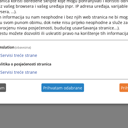
nica koristi određene skripte koje mogu pohranjivati i koristiti od
iz vašeg browsera i vašeg uređaja (npr. IP adresa uređaja, varijable 
era, ...).
h informacija su nam neophodne i bez njih web stranica ne bi mog
i u svom punom obimu, dok neke nisu prijeko neophodne a služe z
 procjenu nivoa posjećenosti, budućeg usavršavanja stranice...).
tu možete dozvoliti ili uskratiti pravo na korištenje tih informacija
nslation
(obavezna)
Servisi treće strane
litika o posjećenosti stranica
Servisi treće strane
tam
Prihvatam odabrane
Pri