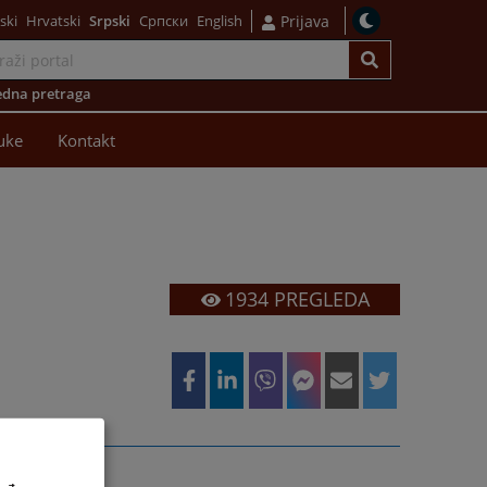
ski
Hrvatski
Srpski
Српски
English
Prijava
dna pretraga
uke
Kontakt
1934
PREGLEDA