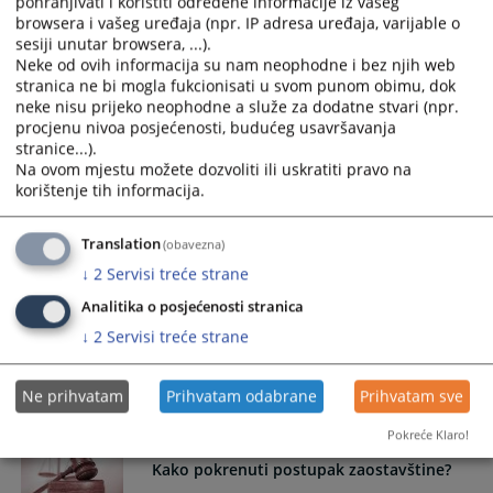
pohranjivati i koristiti određene informacije iz vašeg
browsera i vašeg uređaja (npr. IP adresa uređaja, varijable o
sesiji unutar browsera, ...).
Način sastavljanja testamenta (oporuke)
Neke od ovih informacija su nam neophodne i bez njih web
stranica ne bi mogla fukcionisati u svom punom obimu, dok
neke nisu prijeko neophodne a služe za dodatne stvari (npr.
procjenu nivoa posjećenosti, budućeg usavršavanja
Kako pohraniti testament?
stranice...).
Na ovom mjestu možete dozvoliti ili uskratiti pravo na
korištenje tih informacija.
Način pohrane testamenta (suske oporuke) kod suda
Translation
(obavezna)
Kako podnijeti zahtjev za pristup
↓
2
Servisi treće strane
informacijama?
Analitika o posjećenosti stranica
↓
2
Servisi treće strane
Način podnošenja zahtjeva za pristup informacijama
Općinskom sudu u Velikoj Kladuši
Ne prihvatam
Prihvatam odabrane
Prihvatam sve
17.09.2009.
Pokreće Klaro!
Kako pokrenuti postupak zaostavštine?