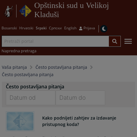
Opštinski sud u Velikoj
Kladuši
Bosanski
Hrvatski
Srpski
Српски
English
Prijava
Napredna pretraga
Vaša pitanja
Često postavljana pitanja
Često postavljana pitanja
Često postavljana pitanja
Navigate
Navigate
forward
forward
Kako podnijeti zahtjev za izdavanje
to
to
pristupnog koda?
interact
interact
with
with