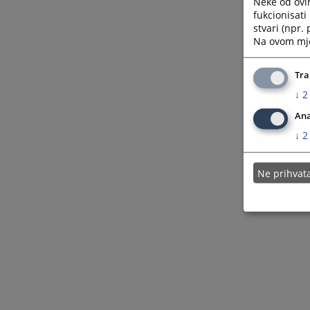
Neke od ovi
fukcionisat
stvari (npr.
Na ovom mjes
Tra
↓
2
Ana
↓
2
Ne prihva