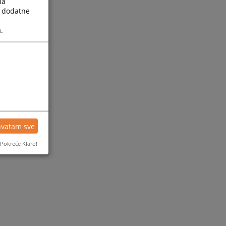
la
a dodatne
.
hvatam sve
Pokreće Klaro!