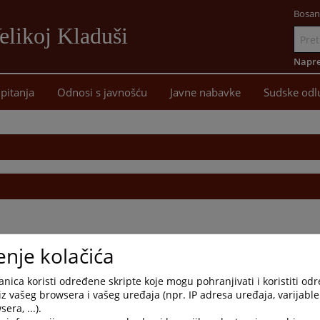
Bosan
elikoj Kladuši
Idi
na
Napre
sadržaj
pitanja
Odnosi s javnošću
Javne nabavke
Sudske odl
enje kolačića
nica koristi određene skripte koje mogu pohranjivati i koristiti od
iz vašeg browsera i vašeg uređaja (npr. IP adresa uređaja, varijable 
era, ...).