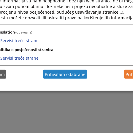
h informacija su nam neophodne i bez njih web stranica ne bi mog
i u svom punom obimu, dok neke nisu prijeko neophodne a služe z
 procjenu nivoa posjećenosti, budućeg usavršavanja stranice...).
tu možete dozvoliti ili uskratiti pravo na korištenje tih informacija
nslation
(obavezna)
Servisi treće strane
litika o posjećenosti stranica
Servisi treće strane
tam
Prihvatam odabrane
Pri