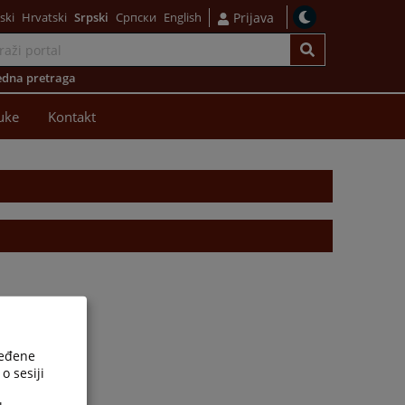
ski
Hrvatski
Srpski
Српски
English
Prijava
dna pretraga
uke
Kontakt
ređene
o sesiji