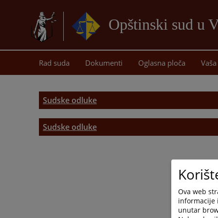
Opštinski sud u V
Rad suda
Dokumenti
Oglasna ploča
Vaša 
Sudske odluke
Sudske odluke
Korišt
Ova web stra
informacije 
unutar brows