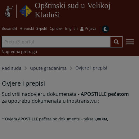
Opštinski sud u Velikoj
Kladuši
Bosanski
Hrvatski
Srpski
Српски
English
Prijava
Napredna pretraga
Ovjere i prepisi
Rad suda
Upute građanima
Ovjere i prepisi
Sud vrši nadovjeru dokumenata -
APOSTILLE pečatom
za upotrebu dokumenata u inostranstvu :
* Ovjera APOSTILLE pečeta po dokumentu - taksa
5,00 KM,