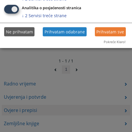
Analitika o posjećenosti stranica
↓
2
Servisi treće strane
Ne prihvatam
Prihvatam odabrane
Prihvatam sve
Pokreće Klaro!
1 - 1 / 1
1
Radno vrijeme
Uvjerenja i potvrde
Ovjere i prepisi
Zemljišne knjige