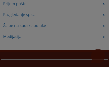
Prijem pošte
Razgledanje spisa
Žalbe na sudske odluke
Medijacija
Korisni linkovi
Pomoc za koristenje
Mapa stranice