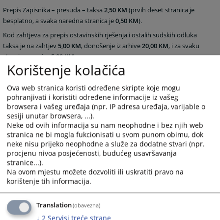
Prepis Zapisnika – presuda – taksa
2,50 KM
(prvih deset stranica je
besplatno, a svaka naredna stranica je
0,50 KM
).
Kod zahtjeva za prepis ostavinskih rješenja i ostalih sudskih odluka
taksa je na zahtjev
5,00 KM
, donošenje iz arhive
20,00 KM
, i za svaku
stranicu prepisa
5,00 KM
.
Korištenje kolačića
Ova web stranica koristi određene skripte koje mogu
2084
PREGLEDA
pohranjivati i koristiti određene informacije iz vašeg
browsera i vašeg uređaja (npr. IP adresa uređaja, varijable o
sesiji unutar browsera, ...).
Neke od ovih informacija su nam neophodne i bez njih web
stranica ne bi mogla fukcionisati u svom punom obimu, dok
neke nisu prijeko neophodne a služe za dodatne stvari (npr.
procjenu nivoa posjećenosti, budućeg usavršavanja
stranice...).
Na ovom mjestu možete dozvoliti ili uskratiti pravo na
korištenje tih informacija.
Translation
(obavezna)
↓
2
Servisi treće strane