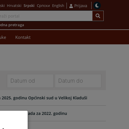
ski
Hrvatski
Srpski
Српски
English
Prijava
dna pretraga
uke
Kontakt
Navigate
Navigate
forward
forward
a 2025. godinu Općinski sud u Velikoj Kladuši
to
to
interact
interact
išnjeg programa rada za 2022. godinu
with
with
the
the
calendar
calendar
a 2023. godinu