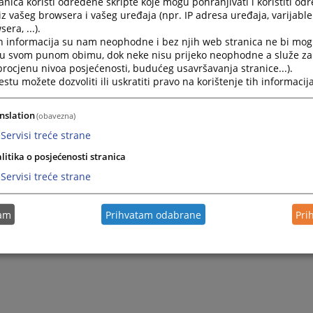
nica koristi određene skripte koje mogu pohranjivati i koristiti od
iz vašeg browsera i vašeg uređaja (npr. IP adresa uređaja, varijable 
era, ...).
2022.
Strateški plan rada 2022 - 2024 Godišnji program rada za
h informacija su nam neophodne i bez njih web stranica ne bi mog
i u svom punom obimu, dok neke nisu prijeko neophodne a služe z
 procjenu nivoa posjećenosti, budućeg usavršavanja stranice...).
2022.
Godišnji izvještaj o realizaciji trogodišnjih ciljeva suda 
tu možete dozvoliti ili uskratiti pravo na korištenje tih informacija
2021.
Godišnji program rada Općinskog suda u Velikoj Kladuši 2
nslation
(obavezna)
Servisi treće strane
litika o posjećenosti stranica
Servisi treće strane
tam
Prihvatam odabrane
Pri