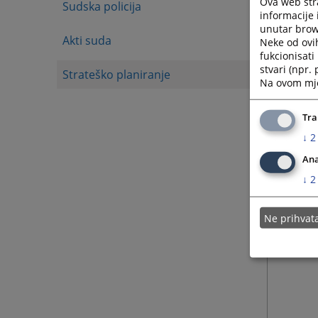
Ova web stra
Sudska policija
informacije 
unutar brows
24.03.
Akti suda
Neke od ovi
fukcionisat
stvari (npr.
Strateško planiranje
24.03.
Na ovom mjes
13.07.
Tra
↓
2
Ana
↓
2
Ne prihva