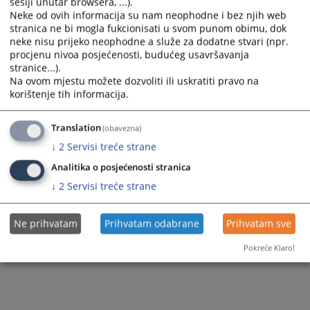
sesiji unutar browsera, ...).
Predsjednik suda
Pisarnica
Prijem pošte
Neke od ovih informacija su nam neophodne i bez njih web
stranica ne bi mogla fukcionisati u svom punom obimu, dok
Sudije suda
Sudska policija
Razgledanje spisa
neke nisu prijeko neophodne a služe za dodatne stvari (npr.
procjenu nivoa posjećenosti, budućeg usavršavanja
Dodatne sudije
Akti suda
Žalbe na sudske odluke
stranice...).
Na ovom mjestu možete dozvoliti ili uskratiti pravo na
Stručni saradnici
Strateško planiranje
Medijacija
korištenje tih informacija.
Službenici i namještenici
Translation
(obavezna)
↓
2
Servisi treće strane
Analitika o posjećenosti stranica
↓
2
Servisi treće strane
Ne prihvatam
Prihvatam odabrane
Prihvatam sve
Pokreće Klaro!