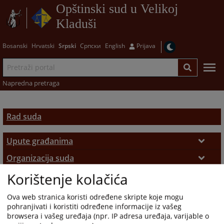
Opštinski sud u Velikoj
Kladuši
Bosanski
Hrvatski
Srpski
Српски
English
Prijava
Napredna pretraga
Rad suda
Upute građanima
Radno vrijeme
Organizacija suda
Korištenje kolačića
Nadležnost suda
Statistika suda
Uvjerenja i potvrde
Protok predmeta
Istorijat
Sudska odjeljenja
Ovjere i prepisi
Ova web stranica koristi određene skripte koje mogu
pohranjivati i koristiti određene informacije iz vašeg
Osnivanje suda
Zaposleni u sudu
Zemljišno-knjižna kancelarija
Zemljišne knjige
browsera i vašeg uređaja (npr. IP adresa uređaja, varijable o