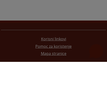
Korisni linkovi
Pomoc za koristenje
Mapa stranice
Redizajn web stranice je finansirala Evropska unija. Za njen sadržaj isključivo je odgovorno
Visoko sudsko i tužilačko vijeće BiH i ona ne odražava nužno stavove Evropske unije.