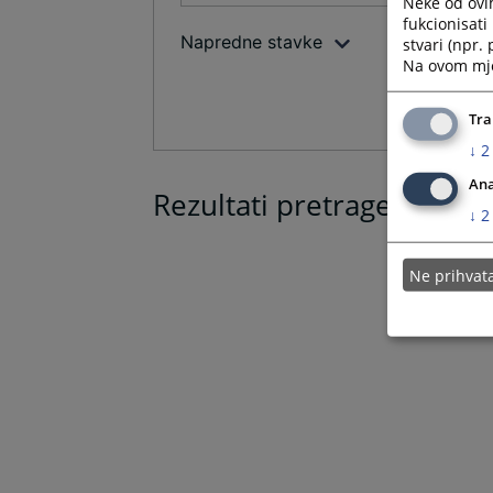
Neke od ovi
fukcionisat
Napredne stavke
stvari (npr.
Na ovom mjes
Tra
↓
2
Ana
Rezultati pretrage
↓
2
Ne prihva