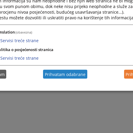
h informacija su nam neophodne i bez njih web stranica ne bi mog
Navigate
Navigat
i u svom punom obimu, dok neke nisu prijeko neophodne a služe z
forward
forward
 procjenu nivoa posjećenosti, budućeg usavršavanja stranice...).
to
to
tu možete dozvoliti ili uskratiti pravo na korištenje tih informacija
interact
interact
with
with
Pretraži
the
the
nslation
(obavezna)
calendar
calenda
Servisi treće strane
and
and
select
select
litika o posjećenosti stranica
a
a
Servisi treće strane
date.
date.
Press
Press
Nije pronađena nijedna vijest.
the
the
tam
Prihvatam odabrane
Pri
question
questio
0 - 0 / 0
1
mark
mark
key
key
to
to
get
get
the
the
keyboard
keyboar
shortcuts
shortcu
for
for
changing
changin