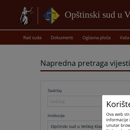
Opštinski sud u V
Rad suda
Dokumenti
Oglasna ploča
Vaša 
Napredna pretraga vijest
Sadržaj
Korišt
Ova web stra
Institucija
informacije 
unutar brows
Općinski sud u Velikoj Kladuši