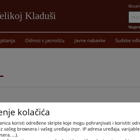
Bosan
elikoj Kladuši
Idi
na
Napre
sadržaj
pitanja
Odnosi s javnošću
Javne nabavke
Sudske odl
i
enje kolačića
nica koristi određene skripte koje mogu pohranjivati i koristiti od
Arhivirana
Datum od
Datum d
iz vašeg browsera i vašeg uređaja (npr. IP adresa uređaja, varijable 
era, ...).
Ne