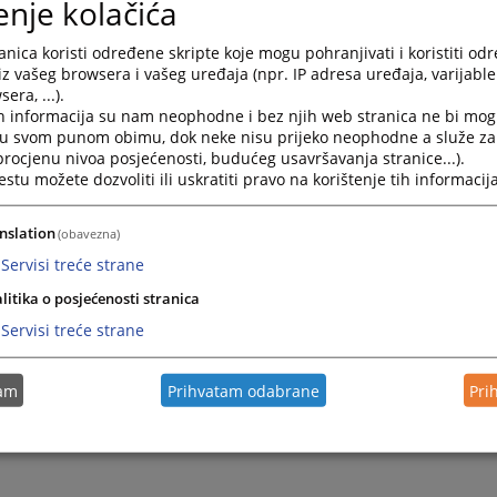
enje kolačića
v 1. KZ Bd BiH)
 0 K 158280 25 Kž
(Neovlaštena proizvodnja i stavljanje u pr
nica koristi određene skripte koje mogu pohranjivati i koristiti od
ga iz člana 232. stav 1. KZ Bd BiH)
iz vašeg browsera i vašeg uređaja (npr. IP adresa uređaja, varijable 
 0 K 147450 25 Kž
(Neovlaštena proizvodnja i stavljanje u pr
era, ...).
h informacija su nam neophodne i bez njih web stranica ne bi mog
ga iz člana 232. stav 1. i Omogućavanje uživanja opojnih dro
i u svom punom obimu, dok neke nisu prijeko neophodne a služe z
v 2. KZ Bd BiH)
 procjenu nivoa posjećenosti, budućeg usavršavanja stranice...).
 0 K 158761 25 Kž
(Neovlaštena proizvodnja i stavljanje u promet op
tu možete dozvoliti ili uskratiti pravo na korištenje tih informacija
. stav 1. KZ Bd BiH)
nslation
(obavezna)
Servisi treće strane
litika o posjećenosti stranica
Servisi treće strane
tam
Prihvatam odabrane
Pri