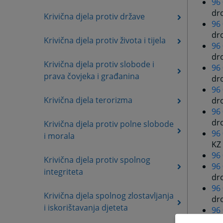
96 
dr
Krivična djela protiv države
96
dro
Krivična djela protiv života i tijela
96
dr
Krivična djela protiv slobode i
96
prava čovjeka i građanina
dro
96
Krivična djela terorizma
dro
96 
dro
Krivična djela protiv polne slobode
96
i morala
KZ
96
Krivična djela protiv spolnog
96 
integriteta
dro
96
Krivična djela spolnog zlostavljanja
dro
i iskorištavanja djeteta
96
dro