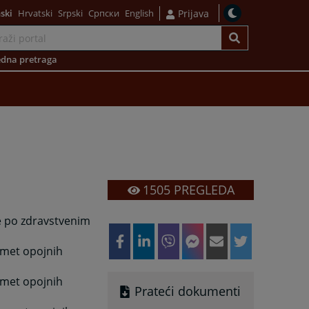
ski
Hrvatski
Srpski
Српски
English
Prijava
dna pretraga
1505
PREGLEDA
e po zdravstvenim
omet opojnih
omet opojnih
Prateći dokumenti