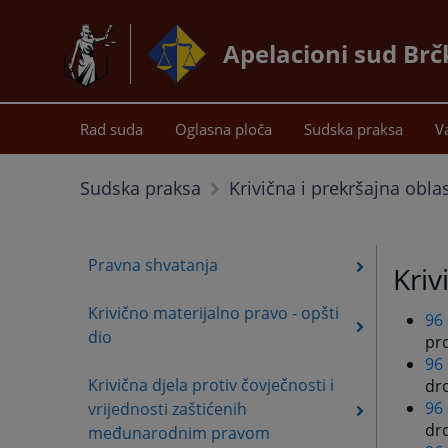
Apelacioni sud Brč
Rad suda
Oglasna ploča
Sudska praksa
V
Sudska praksa
Krivična i prekršajna obla
Pravna shvatanja
Kriv
Krivično materijalno pravo - opšti
96
dio
pr
96
Krivična djela protiv čovječnosti i
dr
96
vrijednosti zaštićenih
dr
međunarodnim pravom