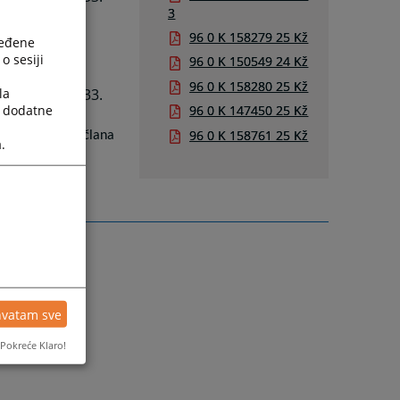
3
omet opojnih
96 0 K 158279 25 Kž
ređene
o sesiji
96 0 K 150549 24 Kž
omet opojnih
96 0 K 158280 25 Kž
la
ga iz člana 233.
a dodatne
96 0 K 147450 25 Kž
96 0 K 158761 25 Kž
ojnih droga iz člana
.
hvatam sve
Pokreće Klaro!