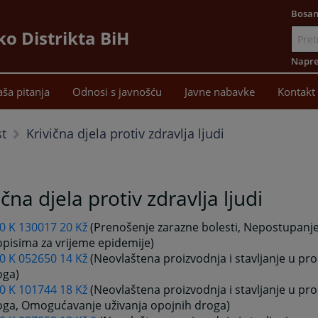
Bosan
ko Distrikta BiH
Idi
na
Napre
sadržaj
aša pitanja
Odnosi s javnošću
Javne nabavke
Kontakt
Krivična djela protiv zdravlja ljudi
st
ična djela protiv zdravlja ljudi
 0 K 130017 20 Kž
(Prenošenje zarazne bolesti, Nepostupanj
opisima za vrijeme epidemije)
 0 K 052650 14 Kž
(Neovlaštena proizvodnja i stavljanje u pr
oga)
 0 K 101744 18 Kž
(Neovlaštena proizvodnja i stavljanje u pr
oga, Omogućavanje uživanja opojnih droga)