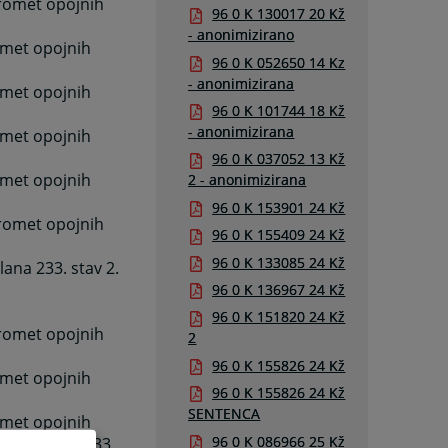
promet opojnih
96 0 K 130017 20 Kž
- anonimizirano
omet opojnih
96 0 K 052650 14 Kz
- anonimizirana
omet opojnih
96 0 K 101744 18 Kž
- anonimizirana
omet opojnih
96 0 K 037052 13 Kž
omet opojnih
2 - anonimizirana
96 0 K 153901 24 Kž
promet opojnih
96 0 K 155409 24 Kž
96 0 K 133085 24 Kž
ana 233. stav 2.
96 0 K 136967 24 Kž
96 0 K 151820 24 Kž
promet opojnih
2
96 0 K 155826 24 Kž
omet opojnih
96 0 K 155826 24 Kž
SENTENCA
omet opojnih
96 0 K 086966 25 Kž
ga iz člana 233.