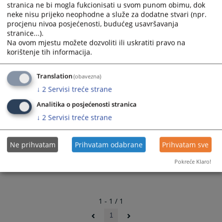
stranica ne bi mogla fukcionisati u svom punom obimu, dok
neke nisu prijeko neophodne a služe za dodatne stvari (npr.
procjenu nivoa posjećenosti, budućeg usavršavanja
stranice...).
Na ovom mjestu možete dozvoliti ili uskratiti pravo na
korištenje tih informacija.
Translation
(obavezna)
↓
2
Servisi treće strane
Analitika o posjećenosti stranica
Prateći dokumenti
↓
2
Servisi treće strane
Zahtjev za prijem AS
Ne prihvatam
Prihvatam odabrane
Prihvatam sve
Pokreće Klaro!
1 - 1 / 1
1