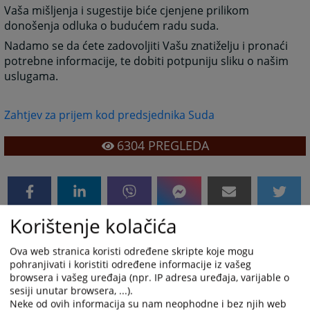
Vaša mišljenja i sugestije biće cjenjene prilikom
donošenja odluka o budućem radu suda.
Nadamo se da ćete zadovoljiti Vašu znatiželju i pronaći
potrebne informacije, te dobiti potpuniju sliku o našim
uslugama.
Zahtjev za prijem kod predsjednika Suda
6304
PREGLEDA
Korištenje kolačića
Ova web stranica koristi određene skripte koje mogu
pohranjivati i koristiti određene informacije iz vašeg
browsera i vašeg uređaja (npr. IP adresa uređaja, varijable o
sesiji unutar browsera, ...).
Neke od ovih informacija su nam neophodne i bez njih web