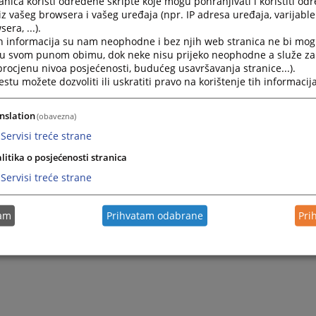
nica koristi određene skripte koje mogu pohranjivati i koristiti od
e institucije Distrikta u skladu sa Statutom,
iz vašeg browsera i vašeg uređaja (npr. IP adresa uređaja, varijable 
li je bilo koji podzakonski akt Distrikta ili bilo koji drugi pravn
era, ...).
titucije Distrikta u skladu sa zakonom Distrikta,
h informacija su nam neophodne i bez njih web stranica ne bi mog
ukobu nadležnosti između sudova Distrikta i drugih institucija
i u svom punom obimu, dok neke nisu prijeko neophodne a služe z
eđu institucija Distrikta.
 procjenu nivoa posjećenosti, budućeg usavršavanja stranice...).
tu možete dozvoliti ili uskratiti pravo na korištenje tih informacija
ost, unutrašnje uređenje i rad suda regulisani su Statutom 
konom o sudovima Brčko distrikta BiH(„Službeni glasnik Brčk
nslation
(obavezna)
/07), Pravilnikom o unutrašnjem sudskom poslovanju (‘’Službe
Servisi treće strane
/08).
litika o posjećenosti stranica
Servisi treće strane
tam
Prihvatam odabrane
Pri