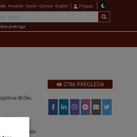
ski
Hrvatski
Srpski
Српски
English
Prijava
dna pretraga
2786
PREGLEDA
 opštine Brčko.
uda i
ske odluke
gi pravni akt bilo