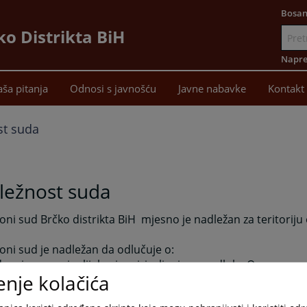
Bosan
ko Distrikta BiH
Idi
na
Napre
sadržaj
aša pitanja
Odnosi s javnošću
Javne nabavke
Kontakt
st suda
ležnost suda
oni sud Brčko distrikta BiH mjesno je nadležan za teritoriju
oni sud je nadležan da odlučuje o:
dovnim pravnim lijekovima izjavljenim na odluke Osnovnog s
enje kolačića
nrednim pravnim lijekovima izjavljenim na pravosnažne sud
li je bilo koji zakon Distrikta, podzakonski akt ili bilo koji dru