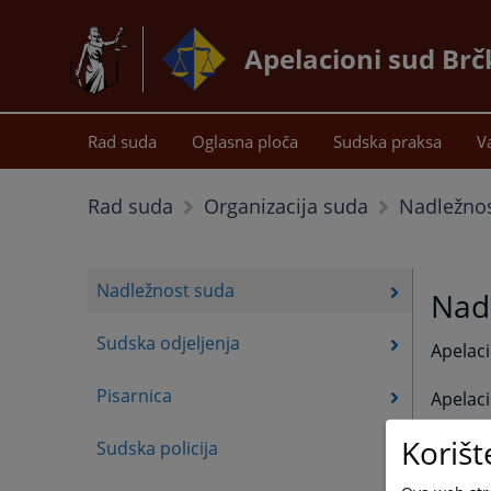
Apelacioni sud Brč
Rad suda
Oglasna ploča
Sudska praksa
V
Nadležno
Rad suda
Organizacija suda
Nadležnost suda
Nad
Sudska odjeljenja
Apelaci
Pisarnica
Apelaci
re
Korišt
va
Sudska policija
da 