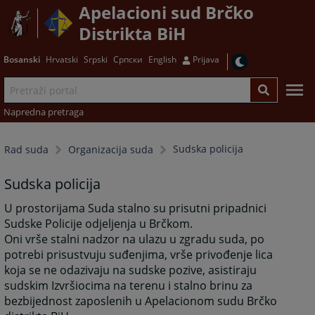
Apelacioni sud Brčko
Distrikta BiH
Bosanski
Hrvatski
Srpski
Српски
English
Prijava
Napredna pretraga
Sudska policija
Rad suda
Organizacija suda
Sudska policija
U prostorijama Suda stalno su prisutni pripadnici
Sudske Policije odjeljenja u Brčkom.
Oni vrše stalni nadzor na ulazu u zgradu suda, po
potrebi prisustvuju suđenjima, vrše privođenje lica
koja se ne odazivaju na sudske pozive, asistiraju
sudskim Izvršiocima na terenu i stalno brinu za
bezbijednost zaposlenih u Apelacionom sudu Brčko