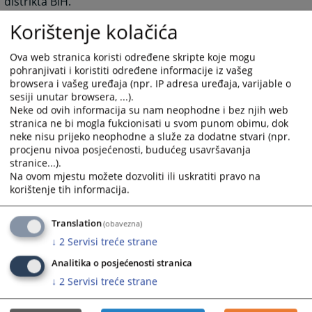
distrikta BiH.
Korištenje kolačića
1595
PREGLEDA
Ova web stranica koristi određene skripte koje mogu
pohranjivati i koristiti određene informacije iz vašeg
browsera i vašeg uređaja (npr. IP adresa uređaja, varijable o
sesiji unutar browsera, ...).
Neke od ovih informacija su nam neophodne i bez njih web
stranica ne bi mogla fukcionisati u svom punom obimu, dok
neke nisu prijeko neophodne a služe za dodatne stvari (npr.
procjenu nivoa posjećenosti, budućeg usavršavanja
stranice...).
Na ovom mjestu možete dozvoliti ili uskratiti pravo na
korištenje tih informacija.
Translation
(obavezna)
↓
2
Servisi treće strane
Analitika o posjećenosti stranica
↓
2
Servisi treće strane