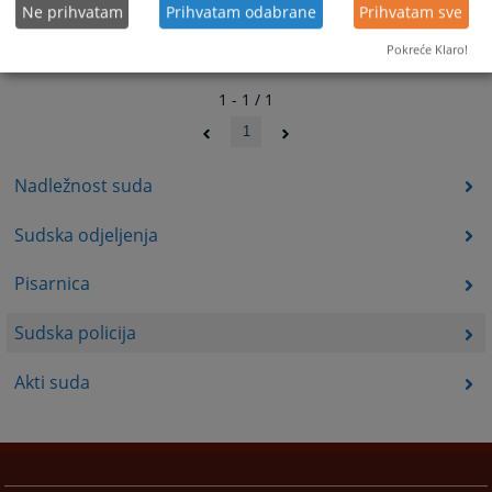
Ne prihvatam
Prihvatam odabrane
Prihvatam sve
Pokreće Klaro!
1 - 1 / 1
1
Nadležnost suda
Sudska odjeljenja
Pisarnica
Sudska policija
Akti suda