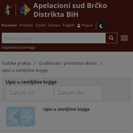
Apelacioni sud Brčko
Distrikta BiH
Bosanski
Hrvatski
Srpski
Српски
English
Prijava
Napredna pretraga
Sudska praksa
Građanska i privredna oblast
Upis u zemljišne knjige
Upis u zemljišne knjige
Navigate
Navigate
Upis u zemljišne knjige
forward
forward
to
to
interact
interact
with
with