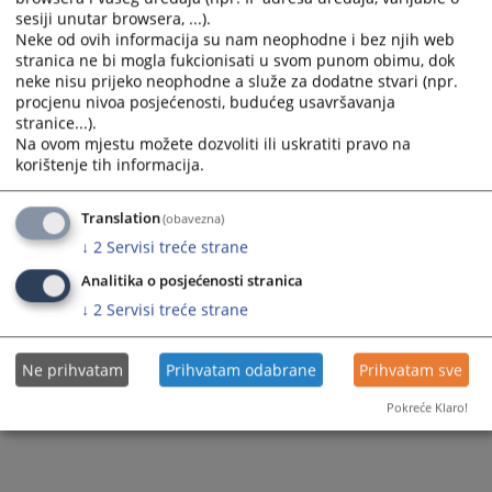
sesiji unutar browsera, ...).
Neke od ovih informacija su nam neophodne i bez njih web
stranica ne bi mogla fukcionisati u svom punom obimu, dok
neke nisu prijeko neophodne a služe za dodatne stvari (npr.
procjenu nivoa posjećenosti, budućeg usavršavanja
stranice...).
Na ovom mjestu možete dozvoliti ili uskratiti pravo na
korištenje tih informacija.
Translation
(obavezna)
↓
2
Servisi treće strane
Analitika o posjećenosti stranica
↓
2
Servisi treće strane
Ne prihvatam
Prihvatam odabrane
Prihvatam sve
Pokreće Klaro!