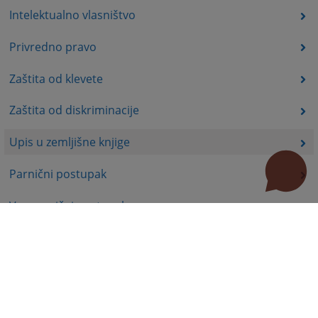
Intelektualno vlasništvo
Privredno pravo
Zaštita od klevete
Zaštita od diskriminacije
Upis u zemljišne knjige
Parnični postupak
Vanparnični postupak
Izvršni postupak
Revizije
Procesno pravo