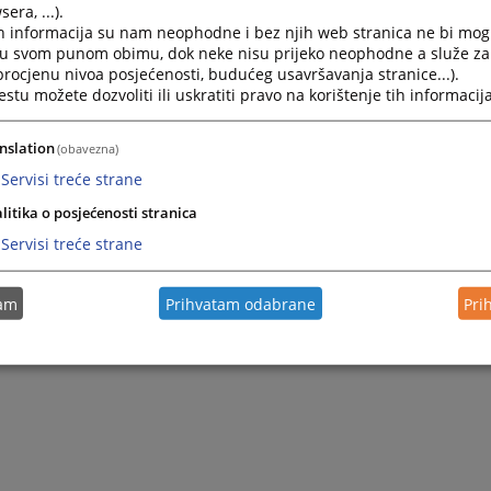
era, ...).
h informacija su nam neophodne i bez njih web stranica ne bi mog
i u svom punom obimu, dok neke nisu prijeko neophodne a služe z
 procjenu nivoa posjećenosti, budućeg usavršavanja stranice...).
tu možete dozvoliti ili uskratiti pravo na korištenje tih informacija
nslation
(obavezna)
Servisi treće strane
litika o posjećenosti stranica
Servisi treće strane
tam
Prihvatam odabrane
Pri