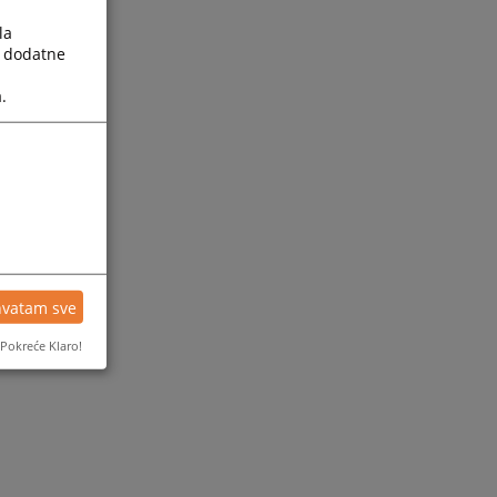
la
a dodatne
.
hvatam sve
Pokreće Klaro!