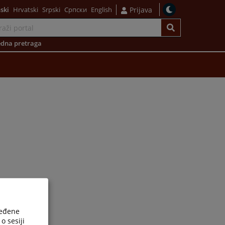
ski
Hrvatski
Srpski
Српски
English
Prijava
dna pretraga
ređene
o sesiji