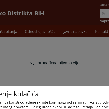
Bosan
ko Distrikta BiH
Idi
na
Napre
sadržaj
aša pitanja
Odnosi s javnošću
Javne nabavke
Kontakt
Nije pronađena nijedna vijest.
enje kolačića
nica koristi određene skripte koje mogu pohranjivati i koristiti od
iz vašeg browsera i vašeg uređaja (npr. IP adresa uređaja, varijable 