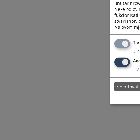
unutar brows
Neke od ovi
fukcionisat
stvari (npr.
Na ovom mjes
Tra
↓
2
Ana
↓
2
Ne prihva