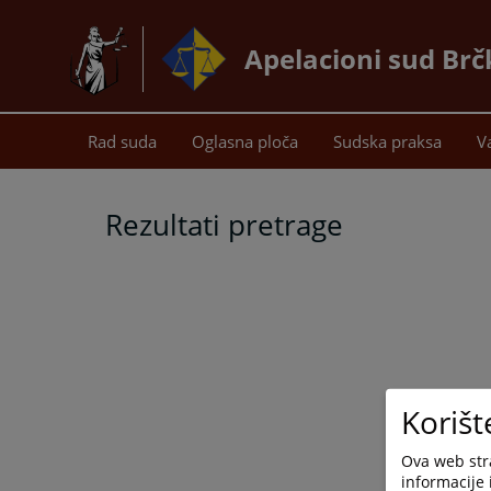
Apelacioni sud Brč
Rad suda
Oglasna ploča
Sudska praksa
V
Rezultati pretrage
Korišt
Ova web stra
informacije 