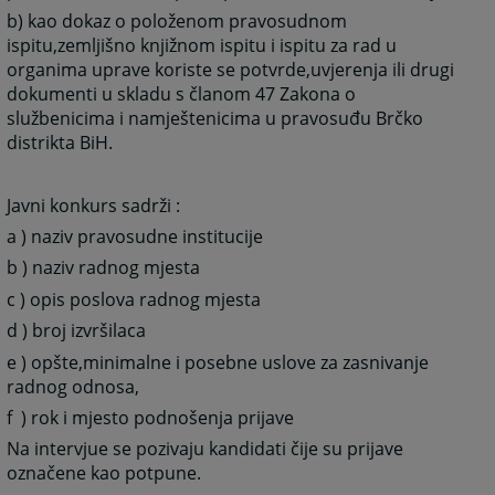
b) kao dokaz o položenom pravosudnom
ispitu,zemljišno knjižnom ispitu i ispitu za rad u
organima uprave koriste se potvrde,uvjerenja ili drugi
dokumenti u skladu s članom 47 Zakona o
službenicima i namještenicima u pravosuđu Brčko
distrikta BiH.
Javni konkurs sadrži :
a ) naziv pravosudne institucije
b ) naziv radnog mjesta
c ) opis poslova radnog mjesta
d ) broj izvršilaca
e ) opšte,minimalne i posebne uslove za zasnivanje
radnog odnosa,
f ) rok i mjesto podnošenja prijave
Na intervjue se pozivaju kandidati čije su prijave
označene kao potpune.