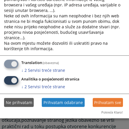
Ustava BiH
browsera i vašeg uređaja (npr. IP adresa uređaja, varijable o
sesiji unutar browsera, ...).
f) izjavu da lice nije otpušteno iz državne službe u
Neke od ovih informacija su nam neophodne i bez njih web
institucijama BiH,odnosno entiteta i službe Distrikta
stranica ne bi mogla fukcionisati u svom punom obimu, dok
usljed pravosnažno izrečene disciplinske mjere u
neke nisu prijeko neophodne a služe za dodatne stvari (npr.
posljedna tri mjeseca počev od dana objavljivanja
procjenu nivoa posjećenosti, budućeg usavršavanja
konkursa – oglasa.
stranice...).
Na ovom mjestu možete dozvoliti ili uskratiti pravo na
Minimalni uslovi:
korištenje tih informacija.
a) stručna sprema
b) radno iskustvo u struci
Translation
(obavezna)
↓
2
Servisi treće strane
Posebni uslovi :
Analitika o posjećenosti stranica
Posebni uslovi za oglašeno radno mjesto utvrđeni su
↓
2
Servisi treće strane
pravilnikom o unutrašnjoj sistematizaciji i organizaciji
radnih mjesta u pravosuđu.
Ne prihvatam
Prihvatam odabrane
Prihvatam sve
a) kao dokaz o ispunjavanju posebnih uslova u pogledu
Pokreće Klaro!
poznavanja rada na računaru,brzine
otkucaja,poznavanje stranog jezika obavezno se vrši
praktični rad u toku postupka otvorene konkurencije