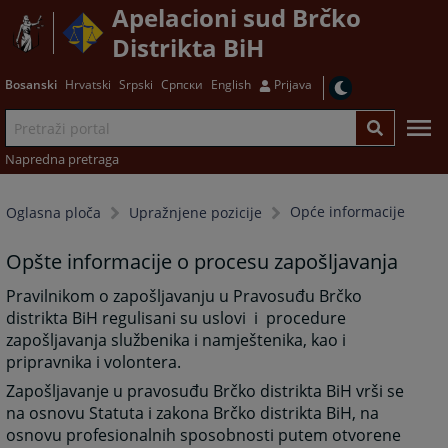
Apelacioni sud Brčko
Distrikta BiH
Bosanski
Hrvatski
Srpski
Српски
English
Prijava
Napredna pretraga
Opće informacije
Oglasna ploča
Upražnjene pozicije
Opšte informacije o procesu zapošljavanja
Pravilnikom o zapošljavanju u Pravosuđu Brčko
distrikta BiH regulisani su uslovi i procedure
zapošljavanja službenika i namještenika, kao i
pripravnika i volontera.
Zapošljavanje u pravosuđu Brčko distrikta BiH vrši se
na osnovu Statuta i zakona Brčko distrikta BiH, na
osnovu profesionalnih sposobnosti putem otvorene