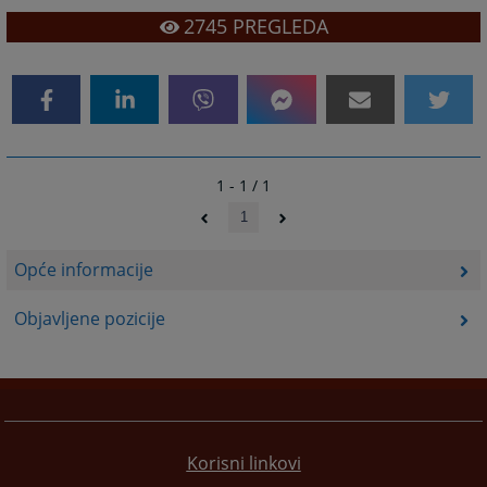
2745
PREGLEDA
1 - 1 / 1
1
Opće informacije
Objavljene pozicije
Korisni linkovi