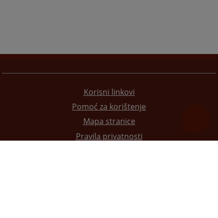
Korisni linkovi
Pomoć za korištenje
Mapa stranice
Pravila privatnosti
Redizajn web stranice je finansirala Evropska unija. Za njen sadržaj isključivo je odgovorno
Visoko sudsko i tužilačko vijeće BiH i ona ne odražava nužno stavove Evropske unije.