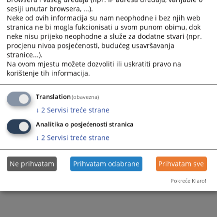
sesiji unutar browsera, ...).
Neke od ovih informacija su nam neophodne i bez njih web
stranica ne bi mogla fukcionisati u svom punom obimu, dok
neke nisu prijeko neophodne a služe za dodatne stvari (npr.
procjenu nivoa posjećenosti, budućeg usavršavanja
stranice...).
Na ovom mjestu možete dozvoliti ili uskratiti pravo na
korištenje tih informacija.
Translation
(obavezna)
↓
2
Servisi treće strane
Analitika o posjećenosti stranica
↓
2
Servisi treće strane
Ne prihvatam
Prihvatam odabrane
Prihvatam sve
Pokreće Klaro!