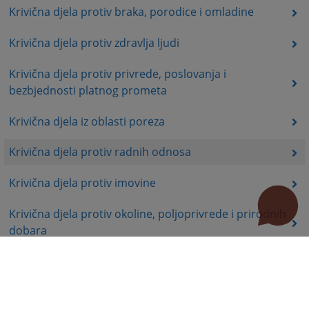
Krivična djela protiv braka, porodice i omladine
Krivična djela protiv zdravlja ljudi
Krivična djela protiv privrede, poslovanja i
bezbjednosti platnog prometa
Krivična djela iz oblasti poreza
Krivična djela protiv radnih odnosa
Krivična djela protiv imovine
Krivična djela protiv okoline, poljoprivrede i prirodnih
dobara
Krivična djela protiv opšte bezbjednosti ljudi i imovine
Krivična djela protiv bezbjednosti javnog saobraćaja