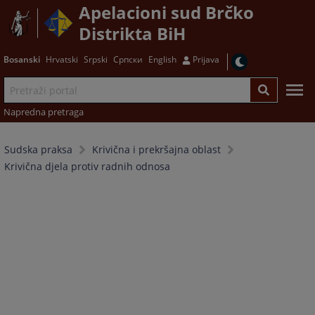
Apelacioni sud Brčko
Distrikta BiH
Bosanski
Hrvatski
Srpski
Српски
English
Prijava
Napredna pretraga
Sudska praksa
Krivična i prekršajna oblast
Krivična djela protiv radnih odnosa