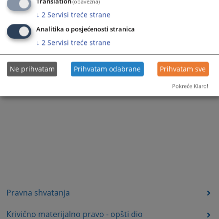
Translation
(obavezna)
↓
2
Servisi treće strane
Analitika o posjećenosti stranica
↓
2
Servisi treće strane
Ne prihvatam
Prihvatam odabrane
Prihvatam sve
Pokreće Klaro!
Pravna shvatanja
Krivično materijalno pravo - opšti dio