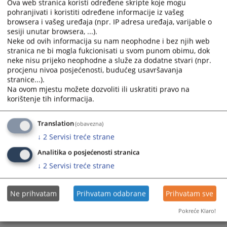
Ova web stranica koristi određene skripte koje mogu
the
the
pohranjivati i koristiti određene informacije iz vašeg
calendar
calendar
browsera i vašeg uređaja (npr. IP adresa uređaja, varijable o
and
and
sesiji unutar browsera, ...).
select
select
Neke od ovih informacija su nam neophodne i bez njih web
a
a
stranica ne bi mogla fukcionisati u svom punom obimu, dok
date.
date.
neke nisu prijeko neophodne a služe za dodatne stvari (npr.
procjenu nivoa posjećenosti, budućeg usavršavanja
Press
Press
stranice...).
the
the
Na ovom mjestu možete dozvoliti ili uskratiti pravo na
question
question
korištenje tih informacija.
Trenutno nema vijesti
mark
mark
key
key
Translation
(obavezna)
to
to
↓
2
Servisi treće strane
get
get
the
the
Analitika o posjećenosti stranica
keyboard
keyboard
↓
2
Servisi treće strane
shortcuts
shortcuts
for
for
Ne prihvatam
Prihvatam odabrane
Prihvatam sve
changing
changing
dates.
dates.
Pokreće Klaro!