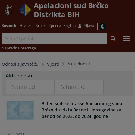
Apelacioni sud Brčko
Distrikta BiH
Bosanski
Hrvatski
Srpski
Српски
English
Prijava
Napredna pretraga
Aktuelnosti
Odnosi s javnošću
Vijesti
Aktuelnosti
Navigate
Navigate
forward
forward
Bilten sudske prakse Apelacionog suda
Brčko distrikta Bosne i Hercegovine za
to
to
period od 2023. do 2024. godine
interact
interact
with
with
.
the
the
14.11.2025.