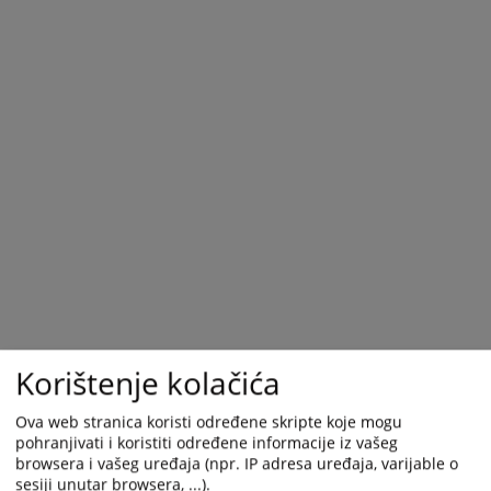
Korištenje kolačića
Trenutno nema vijesti
Ova web stranica koristi određene skripte koje mogu
pohranjivati i koristiti određene informacije iz vašeg
browsera i vašeg uređaja (npr. IP adresa uređaja, varijable o
sesiji unutar browsera, ...).