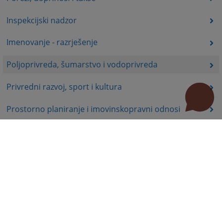
Inspekcijski nadzor
Imenovanje - razrješenje
Poljoprivreda, šumarstvo i vodoprivreda
Privredni razvoj, sport i kultura
Prostorno planiranje i imovinskopravni odnosi
Raseljena lica, izbjeglice i stambena pitanja
Imovinsko-pravni odnosi
Upravni postupak
Vozačka dozvola