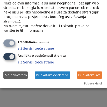
Neke od ovih informacija su nam neophodne i bez njih web
stranica ne bi mogla fukcionisati u svom punom obimu, dok
neke nisu prijeko neophodne a služe za dodatne stvari (npr.
procjenu nivoa posjećenosti, budućeg usavršavanja
stranice...).
Na ovom mjestu možete dozvoliti ili uskratiti pravo na
korištenje tih informacija.
Translation
(obavezna)
↓
2
Servisi treće strane
Analitika o posjećenosti stranica
↓
2
Servisi treće strane
Ne prihvatam
Prihvatam odabrane
Prihvatam sve
Pokreće Klaro!