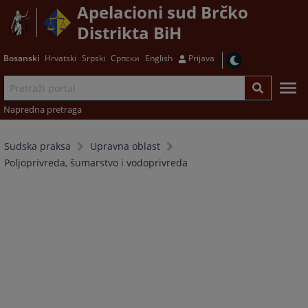
Apelacioni sud Brčko
Distrikta BiH
Bosanski
Hrvatski
Srpski
Српски
English
Prijava
Napredna pretraga
Sudska praksa
Upravna oblast
Poljoprivreda, šumarstvo i vodoprivreda