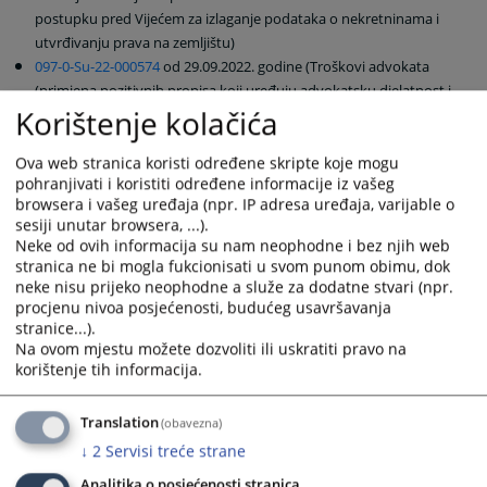
postupku pred Vijećem za izlaganje podataka o nekretninama i
utvrđivanju prava na zemljištu)
097-0-Su-22-000574
od 29.09.2022. godine (Troškovi advokata
(primjena pozitivnih propisa koji uređuju advokatsku djelatnost i
Korištenje kolačića
rad advokatskih komora u BiH))
097-0-Su-22-000723
od 15.12.2022. godine (Ostvarivanje zaštite
prava građenja pred sudovima)
Ova web stranica koristi određene skripte koje mogu
pohranjivati i koristiti određene informacije iz vašeg
097-0-Su-22-000724
od 15.12.2022. godine (Vlastita mjenica)
browsera i vašeg uređaja (npr. IP adresa uređaja, varijable o
sesiji unutar browsera, ...).
3204
PREGLEDA
Neke od ovih informacija su nam neophodne i bez njih web
stranica ne bi mogla fukcionisati u svom punom obimu, dok
neke nisu prijeko neophodne a služe za dodatne stvari (npr.
procjenu nivoa posjećenosti, budućeg usavršavanja
stranice...).
Na ovom mjestu možete dozvoliti ili uskratiti pravo na
korištenje tih informacija.
Prateći dokumenti
Su-435-08
Translation
(obavezna)
097-0-Su-10-000304
↓
2
Servisi treće strane
097-0-Su-12-000426
Analitika o posjećenosti stranica