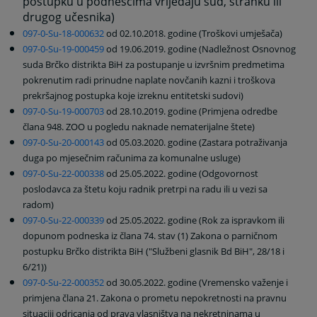
postupku u podnescima vrijeđaju sud, stranku ili
drugog učesnika)
097-0-Su-18-000632
od 02.10.2018. godine (Troškovi umješača)
097-0-Su-19-000459
od 19.06.2019. godine (Nadležnost Osnovnog
suda Brčko distrikta BiH za postupanje u izvršnim predmetima
pokrenutim radi prinudne naplate novčanih kazni i troškova
prekršajnog postupka koje izreknu entitetski sudovi)
097-0-Su-19-000703
od 28.10.2019. godine (Primjena odredbe
člana 948. ZOO u pogledu naknade nematerijalne štete)
097-0-Su-20-000143
od 05.03.2020. godine (Zastara potraživanja
duga po mjesečnim računima za komunalne usluge)
097-0-Su-22-000338
od 25.05.2022. godine (Odgovornost
poslodavca za štetu koju radnik pretrpi na radu ili u vezi sa
radom)
097-0-Su-22-000339
od 25.05.2022. godine (Rok za ispravkom ili
dopunom podneska iz člana 74. stav (1) Zakona o parničnom
postupku Brčko distrikta BiH ("Službeni glasnik Bd BiH", 28/18 i
6/21))
097-0-Su-22-000352
od 30.05.2022. godine (Vremensko važenje i
primjena člana 21. Zakona o prometu nepokretnosti na pravnu
situaciji odricanja od prava vlasništva na nekretninama u