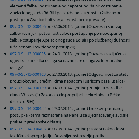
elementi žalbe i postupanje po nepotpunoj žalbi; Postupanje
Apelacionog suda Bd BiH po službenoj dužnosti u žalbenom
postupku; Granice ispitivanja prvostepene presude)
097-0-Su-12-000426
od 07.06.2012. godine (Obavezan sadržaj
žalbe (revizije) - potpunost žalbe i postupanje po nepotpunoj
žalbi; Postupanje Apelacionog suda Bd BiH po službenoj dužnosti
u žalbenom i revizionom postupku)
097-0-Su-13-000035
od 24.01.2013. godine (Obaveza zaključenja
ugovora korisnika usluga sa davaocem usluga za komunalne
usluge)
097-0-Su-13-000163
od 27.03.2013. godine (Odgovornost za štetu
prouzrokovanu trećim licima napadom i ugrizom pasa lutalica)
097-0-Su-14-000139
od 14.03.2014. godine (Primjena odredbe
člana 33. stav (1) Zakona o eksproprijaciji nekretnina u Brčko
distriktu BiH)
097-0-Su-14-000452
od 29.07.2014. godine (Troškovi parničnog
postupka - tema razmatrana na Panelu za ujednačavanje sudske
prakse iz građanske oblasti)
097-0-Su-14-000493
od 03.09.2014. godine (Zastara naknade za
faktičku eksproprijaciju; Dozvoljenost revizije protiv