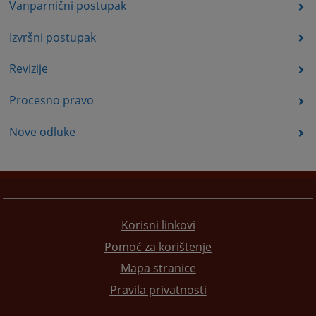
Vanparnični postupak
Izvršni postupak
Revizije
Procesno pravo
Nove odluke
Korisni linkovi
Pomoć za korištenje
Mapa stranice
Pravila privatnosti