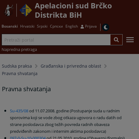
Apelacioni sud Brčko
Distrikta BiH
Bosanski
Hrvatski
Srpski
Српски
English
Prijava
Napredna pretraga
Sudska praksa
Građanska i privredna oblast
Pravna shvatanja
Pravna shvatanja
Su-435/08
od 11.07.2008. godine (Postupanje suda u radnim
sporovima koji se vode zbog otkaza ugovora o radu datih od
strane poslodavca zbog težih povreda radnih obaveza
predviđenih zakonom i internim aktima poslodavca)
097-0-Su-10-000304
od 21.05.2010. godine (Obavezni (formalni)