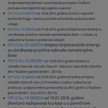
drugostepenog rješenja o ponavljanju postupka; Troškovi
postupka kod djelimičnog uspjeha u parnici)
097-0-Su-15-000107
od 19.02.2015. godine (Izvod iz ovjerenih
poslovnih knjiga - kartica prometa za korisnika za komunalne
usluge)
097-0-Su-16-000250
od 01.04.2016. godine (Orijentacioni kriteriji za
utvrđivanje pravične naknade nematerijalne štete - u skladu sa
zaključcima Panela iz građanske oblasti)
097-0-Su-25-000259
Izmjena Orijentacionih kriterija
za utvrđivanje pravične naknade nematerijalne
štete
097-0-Su-16-000381
od 13.05.2016. godine (Rokovi iz
odredbe člana 88. stav (4) i člana 91. Zakona o radu Brčko distrikta
BiH ("Službeni glasnik Bd BiH", 20/13))
097-0-Su-16-000650
od 27.09.2016. godine (Pravilna primjena
odredbe člana 35. stav (1) Pravilnika o načinu i uslovima za
podsticaj u poljoprivrednoj proizvodnji za 2015. godinu ("Službeni
glasnik Bd BiH", broj 20/15 i 35/15))
097-0-Su-18-000024
od 10.01.2018. godine
(Novčano kažnjavanje lica koja u u parničnom