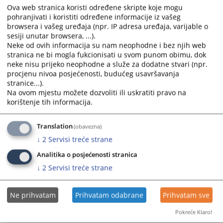
Ova web stranica koristi određene skripte koje mogu
pohranjivati i koristiti određene informacije iz vašeg
browsera i vašeg uređaja (npr. IP adresa uređaja, varijable o
sesiji unutar browsera, ...).
Neke od ovih informacija su nam neophodne i bez njih web
stranica ne bi mogla fukcionisati u svom punom obimu, dok
neke nisu prijeko neophodne a služe za dodatne stvari (npr.
Trenutno nema vijesti
procjenu nivoa posjećenosti, budućeg usavršavanja
stranice...).
Na ovom mjestu možete dozvoliti ili uskratiti pravo na
korištenje tih informacija.
Translation
(obavezna)
↓
2
Servisi treće strane
Analitika o posjećenosti stranica
↓
2
Servisi treće strane
Ne prihvatam
Prihvatam odabrane
Prihvatam sve
Pokreće Klaro!