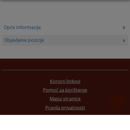
Opće informacije
Objavljene pozicije
Korisni linkovi
Pomoć za korištenje
Mapa stranice
Pravila privatnosti