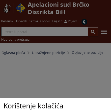
Apelacioni sud Brčko
Distrikta BiH
Bosanski
Hrvatski
Srpski
Српски
English
Prijava
Napredna pretraga
Objavljene pozicije
Oglasna ploča
Upražnjene pozicije
Korištenje kolačića