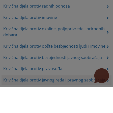
Krivična djela protiv radnih odnosa
Krivična djela protiv imovine
Krivična djela protiv okoline, poljoprivrede i prirodnih
dobara
Krivična djela protiv opšte bezbjednosti ljudi i imovine
Krivična djela protiv bezbjednosti javnog saobraćaja
Krivična djela protiv pravosuđa
Krivična djela protiv javnog reda i pravnog saobraćaja
Krivična djela podmićivanja i krivična djela protiv
službene i druge odgovorne dužnosti
Krivična djela iz Zakona o oružju i munici Brčko