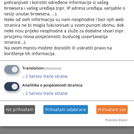
pohranjivati i koristiti određene informacije iz vašeg
browsera i vašeg uređaja (npr. IP adresa uređaja, varijable o
sesiji unutar browsera, ...).
Neke od ovih informacija su nam neophodne i bez njih web
stranica ne bi mogla fukcionisati u svom punom obimu, dok
neke nisu prijeko neophodne a služe za dodatne stvari (npr.
procjenu nivoa posjećenosti, budućeg usavršavanja
stranice...).
Na ovom mjestu možete dozvoliti ili uskratiti pravo na
korištenje tih informacija.
Translation
(obavezna)
↓
2
Servisi treće strane
Analitika o posjećenosti stranica
↓
2
Servisi treće strane
Ne prihvatam
Prihvatam odabrane
Prihvatam sve
Pokreće Klaro!