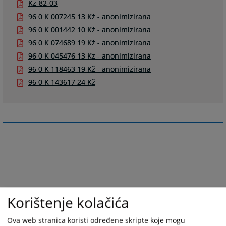
Kz-82-03
96 0 K 007245 13 Kž - anonimizirana
96 0 K 001442 10 Kž - anonimizirana
96 0 K 074689 19 Kž - anonimizirana
96 0 K 045476 13 Kz - anonimizirana
96 0 K 118463 19 Kž - anonimizirana
96 0 K 143617 24 Kž
Korištenje kolačića
Ova web stranica koristi određene skripte koje mogu