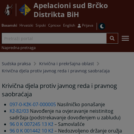
Apelacioni sud Brčko
Distrikta BiH
Bosanski
Hrvatski
Srpski
Српски
English
Prijava
Napredna pretraga
Sudska praksa
Krivična i prekršajna oblast
Krivična djela protiv javnog reda i pravnog saobraćaja
Krivična djela protiv javnog reda i pravnog
saobraćaja
097-0-KžK-07-000005
Nasilničko ponašanje
Kž-82/03
Navođenje na ovjeravanje neistinitog
sadržaja (podstrekavanje dovođenjem u zabludu)
96 0 K 007245 13 Kž
– Samovlašće
96 0 K 001442 10 Kž
– Nedozvoljeno držanje oružja