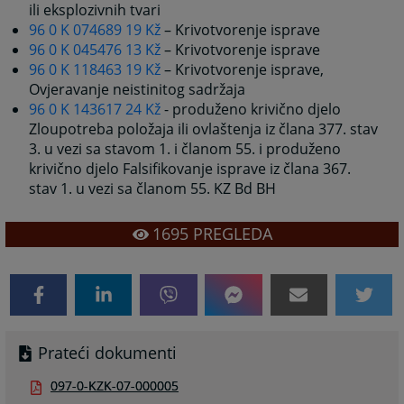
ili eksplozivnih tvari
96 0 K 074689 19 Kž
– Krivotvorenje isprave
96 0 K 045476 13 Kž
– Krivotvorenje isprave
96 0 K 118463 19 Kž
– Krivotvorenje isprave,
Ovjeravanje neistinitog sadržaja
96 0 K 143617 24 Kž
- produženo krivično djelo
Zloupotreba položaja ili ovlaštenja iz člana 377. stav
3. u vezi sa stavom 1. i članom 55. i produženo
krivično djelo Falsifikovanje isprave iz člana 367.
stav 1. u vezi sa članom 55. KZ Bd BH
1695
PREGLEDA
Prateći dokumenti
097-0-KZK-07-000005