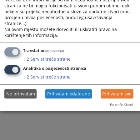
96 0 P 147206 24 Gž
stranica ne bi mogla fukcionisati u svom punom obimu, dok
96 0 P 147206 24 Gž SENTENCA
neke nisu prijeko neophodne a služe za dodatne stvari (npr.
procjenu nivoa posjećenosti, budućeg usavršavanja
96 0 P 159219 24 Gž
stranice...).
SENT 96 0 P 159219 24 Gž
Na ovom mjestu možete dozvoliti ili uskratiti pravo na
korištenje tih informacija.
Translation
(obavezna)
↓
2
Servisi treće strane
Analitika o posjećenosti stranica
↓
2
Servisi treće strane
Ne prihvatam
Prihvatam odabrane
Prihvatam sve
Pokreće Klaro!