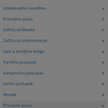
Intelektualno vlasništvo
Privredno pravo
Zaštita od klevete
Zaštita od diskriminacije
Upis u zemljišne knjige
Parnični postupak
Vanparnični postupak
Izvršni postupak
Revizije
Procesno pravo