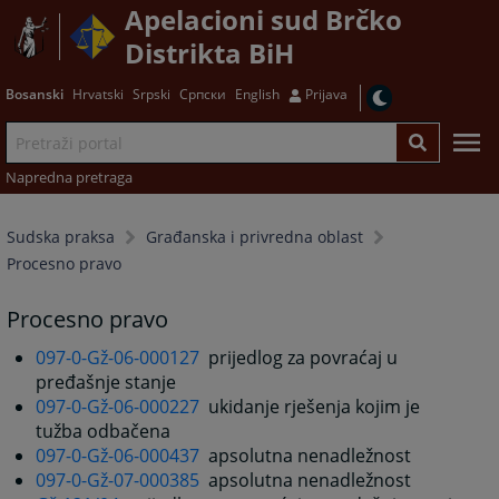
Apelacioni sud Brčko
Distrikta BiH
Bosanski
Hrvatski
Srpski
Српски
English
Prijava
Napredna pretraga
Sudska praksa
Građanska i privredna oblast
Procesno pravo
Procesno pravo
097-0-Gž-06-000127
prijedlog za povraćaj u
pređašnje stanje
097-0-Gž-06-000227
ukidanje rješenja kojim je
tužba odbačena
097-0-Gž-06-000437
apsolutna nenadležnost
097-0-Gž-07-000385
apsolutna nenadležnost