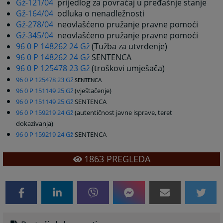
Gž-121/04
prijedlog za povraćaj u pređašnje stanje
Gž-164/04
odluka o nenadležnosti
Gž-278/04
neovlašćeno pružanje pravne pomoći
Gž-345/04
neovlašćeno pružanje pravne pomoći
96 0 P 148262 24 Gž
(Tužba za utvrđenje)
96 0 P 148262 24 Gž
SENTENCA
96 0 P 125478 23 Gž
(troškovi umješača)
96 0 P 125478 23 Gž
SENTENCA
96 0 P 151149 25 Gž
(vještačenje)
96 0 P 151149 25 Gž
SENTENCA
96 0 P 159219 24 Gž
(autentičnost javne isprave, teret
dokazivanja)
96 0 P 159219 24 Gž
SENTENCA
1863
PREGLEDA