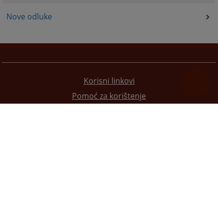
Nove odluke
Korisni linkovi
Pomoć za korištenje
Mapa stranice
Pravila privatnosti
Redizajn web stranice je finansirala Evropska unija. Za njen sadržaj isključivo je odgovorno
Visoko sudsko i tužilačko vijeće BiH i ona ne odražava nužno stavove Evropske unije.