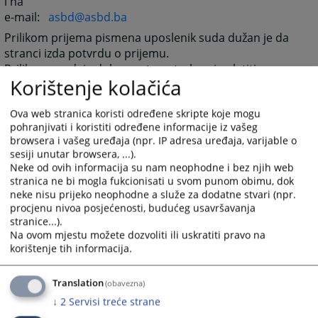
i na
e-mail:
asbd@asbd.ba
Prilikom prijema pismena uposlenik suda dužan je da
stranci izda potvrdu o prijemu.
Prilikom predaje dokumenta potrebno je platiti
Korištenje kolačića
propisanu sudsku taksu.
Ova web stranica koristi određene skripte koje mogu
1482
PREGLEDA
pohranjivati i koristiti određene informacije iz vašeg
browsera i vašeg uređaja (npr. IP adresa uređaja, varijable o
sesiji unutar browsera, ...).
Neke od ovih informacija su nam neophodne i bez njih web
stranica ne bi mogla fukcionisati u svom punom obimu, dok
neke nisu prijeko neophodne a služe za dodatne stvari (npr.
procjenu nivoa posjećenosti, budućeg usavršavanja
stranice...).
Na ovom mjestu možete dozvoliti ili uskratiti pravo na
korištenje tih informacija.
Translation
(obavezna)
↓
2
Servisi treće strane