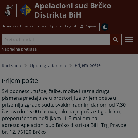
Apelacioni sud Brčko
Distrikta BiH
Bosanski
Hrvatski
Srpski
Српски
English
Prijava
Napredna pretraga
Prijem pošte
Rad suda
Upute građanima
Prijem pošte
Svi podnesci, tužbe, žalbe, molbe i razna druga
pismena predaju se u prostoriji za prijem pošte u
prizemlju zgrade suda, svakim radnim danom od 7:30
časova do 16:00 časova, bilo da je pošta stigla lično,
preporučenom pošiljkom ili E-mailom na:
adresu: Apelacioni sud Brčko distrikta BiH, Trg Pravde
br. 12, 76120 Brčko