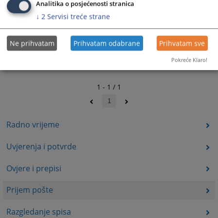
Analitika o posjećenosti stranica
↓
2
Servisi treće strane
Ne prihvatam
Prihvatam odabrane
Prihvatam sve
Pokreće Klaro!
1 - 1 / 1
1
Radno vrijeme
Uvjerenja i potvrde
Ovjere i prepisi
Prijem pošte
Razgledanje spisa