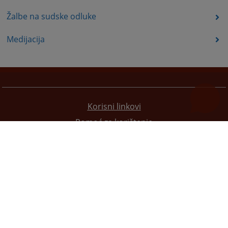
Žalbe na sudske odluke
Medijacija
Korisni linkovi
Pomoć za korištenje
Mapa stranice
Pravila privatnosti
Redizajn web stranice je finansirala Evropska unija. Za njen sadržaj isključivo je odgovorno
Visoko sudsko i tužilačko vijeće BiH i ona ne odražava nužno stavove Evropske unije.