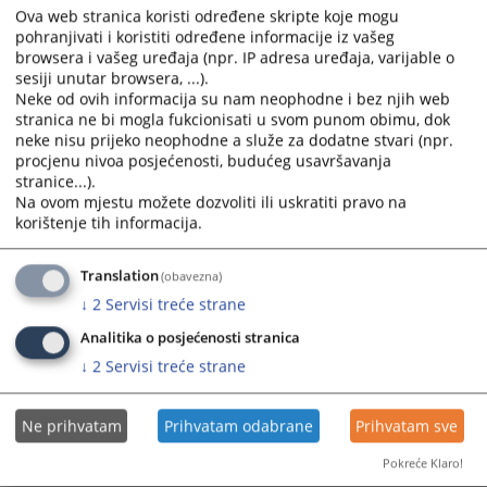
Ova web stranica koristi određene skripte koje mogu
e-mail:
asbd@asbd.ba
pohranjivati i koristiti određene informacije iz vašeg
e-mail adresa za prijavljivanje korupcije:
prijavakorupcije@asbd.ba
browsera i vašeg uređaja (npr. IP adresa uređaja, varijable o
sesiji unutar browsera, ...).
5347
PREGLEDA
Neke od ovih informacija su nam neophodne i bez njih web
stranica ne bi mogla fukcionisati u svom punom obimu, dok
neke nisu prijeko neophodne a služe za dodatne stvari (npr.
procjenu nivoa posjećenosti, budućeg usavršavanja
stranice...).
Na ovom mjestu možete dozvoliti ili uskratiti pravo na
korištenje tih informacija.
Translation
(obavezna)
↓
2
Servisi treće strane
Analitika o posjećenosti stranica
↓
2
Servisi treće strane
Ne prihvatam
Prihvatam odabrane
Prihvatam sve
Pokreće Klaro!