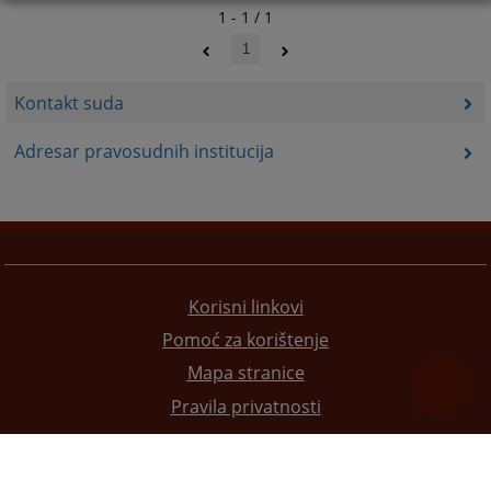
1 - 1 / 1
1
Kontakt suda
Adresar pravosudnih institucija
Korisni linkovi
Pomoć za korištenje
Mapa stranice
Pravila privatnosti