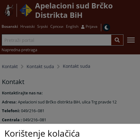
Apelacioni sud Brčko
Distrikta BiH
Bosanski
Hrvatski
Srpski
Српски
English
Prijava
Napredna pretraga
Kontakt suda
Kontakt
Kontakt suda
Kontakt
Kontaktirajte nas na:
Adresa:
Apelacioni
sud Brčko distrikta BiH, ulica Trg pravde
12
Telefoni:
049/216–081
Centrala :
049/216–081
Sekretar suda:
049/216–081 lokal 1110
Korištenje kolačića
Fax:
049/219-063