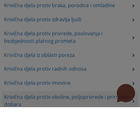
Krivična djela protiv braka, porodice i omladine
Krivična djela protiv zdravlja ljudi
Krivična djela protiv privrede, poslovanja i
bezbjednosti platnog prometa
Krivična djela iz oblasti poreza
Krivična djela protiv radnih odnosa
Krivična djela protiv imovine
Krivična djela protiv okoline, poljoprivrede i prirodnih
dobara
Krivična djela protiv opšte bezbjednosti ljudi i imovine
Krivična djela protiv bezbjednosti javnog saobraćaja