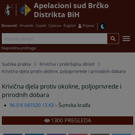
Apelacioni sud Brčko
Distrikta BiH
Bosanski
Hrvatski
Srpski
Српски
English
Prijava
Napredna pretraga
Sudska praksa
Krivična i prekršajna oblast
Krivična djela protiv okoline, poljoprivrede i prirodnih dobara
Krivična djela protiv okoline, poljoprivrede i
prirodnih dobara
96 0 K 041020 13 Kž
– Šumska krađa
1300
PREGLEDA