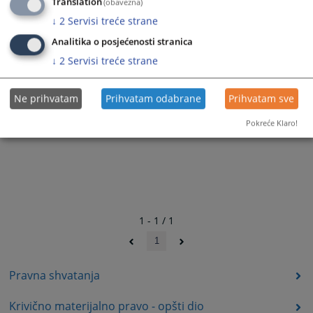
Translation
(obavezna)
↓
2
Servisi treće strane
Analitika o posjećenosti stranica
↓
2
Servisi treće strane
Ne prihvatam
Prihvatam odabrane
Prihvatam sve
Pokreće Klaro!
1 - 1 / 1
1
Pravna shvatanja
Krivično materijalno pravo - opšti dio