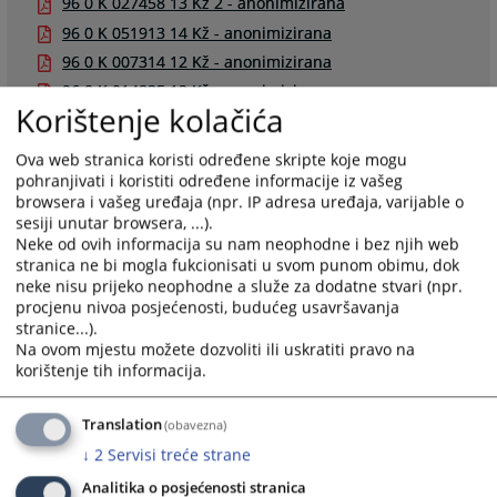
96 0 K 027458 13 Kž 2 - anonimizirana
96 0 K 051913 14 Kž - anonimizirana
96 0 K 007314 12 Kž - anonimizirana
96 0 K 014835 12 Kž - anonimizirana
Korištenje kolačića
96 0 K 023510 11 Kž - anonimizirana
96 0 K 035063 13 Kž - anonimizirana
Ova web stranica koristi određene skripte koje mogu
96 0 K 112911 20 Kž - anonimizirana
pohranjivati i koristiti određene informacije iz vašeg
browsera i vašeg uređaja (npr. IP adresa uređaja, varijable o
96 0 K 072686 17 Kž 5 - anonimizirana
sesiji unutar browsera, ...).
96 0 K 072686 16 Kz 4 - anonimizirano
Neke od ovih informacija su nam neophodne i bez njih web
96 0 K 098618 17 Kž - anonimizirana
stranica ne bi mogla fukcionisati u svom punom obimu, dok
neke nisu prijeko neophodne a služe za dodatne stvari (npr.
96 0 K 005374 11 Kž - anonimizirana
procjenu nivoa posjećenosti, budućeg usavršavanja
96 0 K 006619 10 Kž - anonimizirana
stranice...).
Na ovom mjestu možete dozvoliti ili uskratiti pravo na
96 0 K 051613 15 Kž - anonimizirana
korištenje tih informacija.
96 0 K 053617 14 Kž - anonimizirana
96 0 K 040350 12 Kž - anonimizirana
Translation
(obavezna)
96 0 K 122615 24 Kž
↓
2
Servisi treće strane
96 0 K 122615 24 Kž - SENTENCA
Analitika o posjećenosti stranica
96 0 K 124695 24 Kž 2