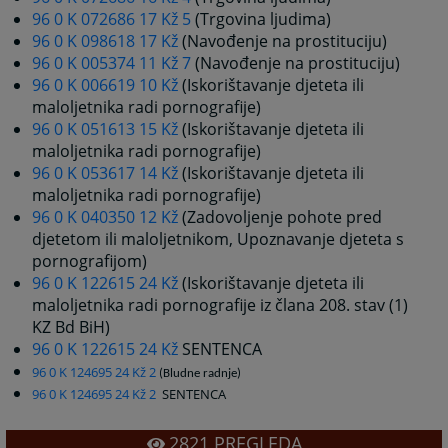
96 0 K 072686 17 Kž 5
(Trgovina ljudima)
96 0 K 098618 17 Kž
(Navođenje na prostituciju)
96 0 K 005374 11 Kž 7
(Navođenje na prostituciju)
96 0 K 006619 10 Kž
(Iskorištavanje djeteta ili
maloljetnika radi pornografije)
96 0 K 051613 15 Kž
(Iskorištavanje djeteta ili
maloljetnika radi pornografije)
96 0 K 053617 14 Kž
(Iskorištavanje djeteta ili
maloljetnika radi pornografije)
96 0 K 040350 12 Kž
(Zadovoljenje pohote pred
djetetom ili maloljetnikom, Upoznavanje djeteta s
pornografijom)
96 0 K 122615 24 Kž
(Iskorištavanje djeteta ili
maloljetnika radi pornografije iz člana 208. stav (1)
KZ Bd BiH)
96 0 K 122615 24 Kž
SENTENCA
96 0 K 124695 24 Kž 2
(Bludne radnje)
96 0 K 124695 24 Kž 2
SENTENCA
2821
PREGLEDA