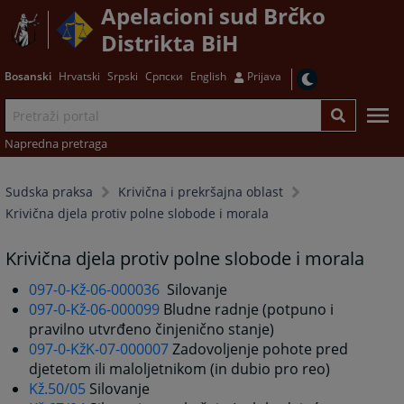
Apelacioni sud Brčko
Distrikta BiH
Bosanski
Hrvatski
Srpski
Српски
English
Prijava
Napredna pretraga
Sudska praksa
Krivična i prekršajna oblast
Krivična djela protiv polne slobode i morala
Krivična djela protiv polne slobode i morala
097-0-Kž-06-000036
Silovanje
097-0-Kž-06-000099
Bludne radnje (potpuno i
pravilno utvrđeno činjenično stanje)
097-0-KžK-07-000007
Zadovoljenje pohote pred
djetetom ili maloljetnikom (in dubio pro reo)
Kž.50/05
Silovanje