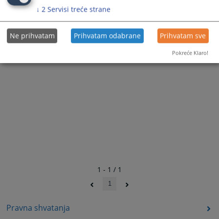
↓
2
Servisi treće strane
96 0 K 124695 24 Kž 2 SENTENCA
Ne prihvatam
Prihvatam odabrane
Prihvatam sve
Pokreće Klaro!
1 - 1 / 1
1
Pravna shvatanja