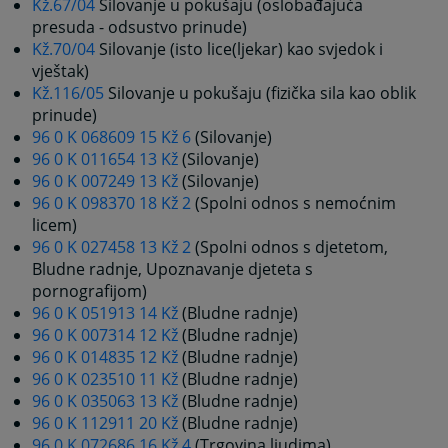
Kž.67/04
Silovanje u pokušaju (oslobađajuća
presuda - odsustvo prinude)
Kž.70/04
Silovanje (isto lice(ljekar) kao svjedok i
vještak)
Kž.116/05
Silovanje u pokušaju (fizička sila kao oblik
prinude)
96 0 K 068609 15 Kž 6
(Silovanje)
96 0 K 011654 13 Kž
(Silovanje)
96 0 K 007249 13 Kž
(Silovanje)
96 0 K 098370 18 Kž 2
(Spolni odnos s nemoćnim
licem)
96 0 K 027458 13 Kž 2
(Spolni odnos s djetetom,
Bludne radnje, Upoznavanje djeteta s
pornografijom)
96 0 K 051913 14 Kž
(Bludne radnje)
96 0 K 007314 12 Kž
(Bludne radnje)
96 0 K 014835 12 Kž
(Bludne radnje)
96 0 K 023510 11 Kž
(Bludne radnje)
96 0 K 035063 13 Kž
(Bludne radnje)
96 0 K 112911 20 Kž
(Bludne radnje)
96 0 K 072686 16 Kž 4
(Trgovina ljudima)