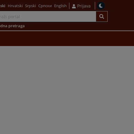
ski
Hrvatski
Srpski
Српски
English
Prijava
dna pretraga