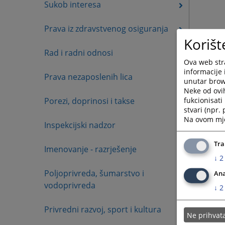
Sukob interesa
Prava iz zdravstvenog osiguranja
Korišt
Rad i radni odnosi
Ova web stra
informacije 
Prava nezaposlenih lica
unutar brows
Neke od ovi
fukcionisat
Porezi, doprinosi i takse
stvari (npr.
Na ovom mjes
Inspekcijski nadzor
Tra
Imenovanje - razrješenje
↓
2
Poljoprivreda, šumarstvo i
Ana
vodoprivreda
↓
2
Privredni razvoj, sport i kultura
Ne prihva