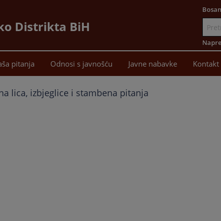
Bosan
ko Distrikta BiH
Idi
na
Napre
sadržaj
aša pitanja
Odnosi s javnošću
Javne nabavke
Kontakt
na lica, izbjeglice i stambena pitanja