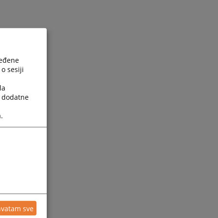
ređene
o sesiji
la
a dodatne
.
ijesti
hvatam sve