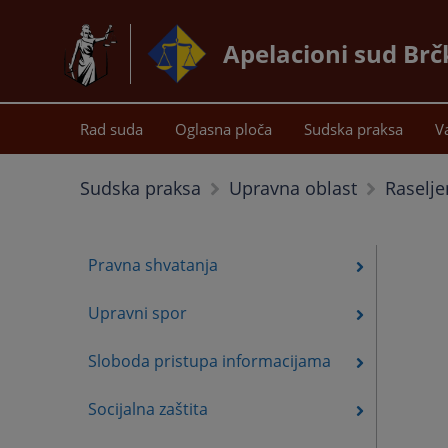
Apelacioni sud Brč
Rad suda
Oglasna ploča
Sudska praksa
V
Raselje
Sudska praksa
Upravna oblast
Pravna shvatanja
Upravni spor
Sloboda pristupa informacijama
Socijalna zaštita