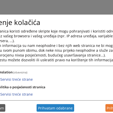
enje kolačića
nica koristi određene skripte koje mogu pohranjivati i koristiti od
iz vašeg browsera i vašeg uređaja (npr. IP adresa uređaja, varijable 
era, ...).
h informacija su nam neophodne i bez njih web stranica ne bi mog
i u svom punom obimu, dok neke nisu prijeko neophodne a služe z
 procjenu nivoa posjećenosti, budućeg usavršavanja stranice...).
tu možete dozvoliti ili uskratiti pravo na korištenje tih informacija
Trenutno nema v
nslation
(obavezna)
Servisi treće strane
litika o posjećenosti stranica
Servisi treće strane
tam
Prihvatam odabrane
Pri