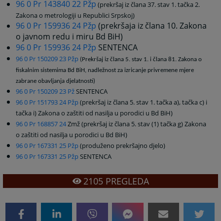
96 0 Pr 143840 22 Pžp
(prekršaj iz člana 37. stav 1. tačka 2.
Zakona o metrologiji u Republici Srpskoj)
96 0 Pr 159936 24 Pžp
(prekršaja iz člana 10. Zakona
o javnom redu i miru Bd BiH)
96 0 Pr 159936 24 Pžp
SENTENCA
96 0 Pr 150209 23 Pžp
(Prekršaj iz člana 5. stav 1. i člana 81. Zakona o
fiskalnim sistemima Bd BiH, nadležnost za izricanje privremene mjere
zabrane obavljanja djelatnosti)
96 0 Pr 150209 23 Pž
SENTENCA
96 0 Pr 151793 24 Pžp
(prekršaj iz člana 5. stav 1. tačka a), tačka c) i
tačka i) Zakona o zaštiti od nasilja u porodici u Bd BiH)
96 0 Pr 168857 24
Zmž (prekršaj iz člana 5. stav (1) tačka g) Zakona
o zaštiti od nasilja u porodici u Bd BiH)
96 0 Pr 167331 25 Pžp
(produženo prekršajno djelo)
96 0 Pr 167331 25 Pžp
SENTENCA
2105
PREGLEDA