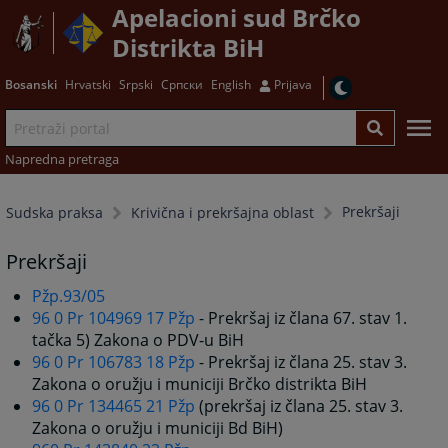
Apelacioni sud Brčko
Distrikta BiH
Bosanski
Hrvatski
Srpski
Српски
English
Prijava
Napredna pretraga
Prekršaji
Sudska praksa
Krivična i prekršajna oblast
Prekršaji
Pžp.93/05
96 0 Pr 104969 17 Pžp
- Prekršaj iz člana 67. stav 1.
tačka 5) Zakona o PDV-u BiH
96 0 Pr 106783 18 Pžp
- Prekršaj iz člana 25. stav 3.
Zakona o oružju i municiji Brčko distrikta BiH
96 0 Pr 134465 21 Pžp
(prekršaj iz člana 25. stav 3.
Zakona o oružju i municiji Bd BiH)