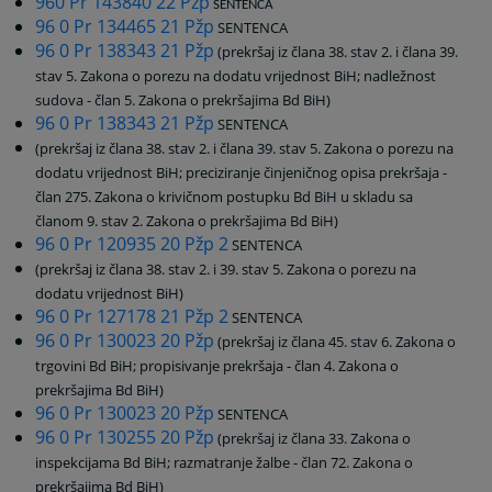
960 Pr 143840 22 Pžp
SENTENCA
96 0 Pr 134465 21 Pžp
SENTENCA
96 0 Pr 138343 21 Pžp
(prekršaj iz člana 38. stav 2. i člana 39.
stav 5. Zakona o porezu na dodatu vrijednost BiH; nadležnost
sudova - član 5. Zakona o prekršajima Bd BiH)
96 0 Pr 138343 21 Pžp
SENTENCA
(prekršaj iz člana 38. stav 2. i člana 39. stav 5. Zakona o porezu na
dodatu vrijednost BiH; preciziranje činjeničnog opisa prekršaja -
član 275. Zakona o krivičnom postupku Bd BiH u skladu sa
članom 9. stav 2. Zakona o prekršajima Bd BiH)
96 0 Pr 120935 20 Pžp 2
SENTENCA
(prekršaj iz člana 38. stav 2. i 39. stav 5. Zakona o porezu na
dodatu vrijednost BiH)
96 0 Pr 127178 21 Pžp 2
SENTENCA
96 0 Pr 130023 20 Pžp
(prekršaj iz člana 45. stav 6. Zakona o
trgovini Bd BiH; propisivanje prekršaja - član 4. Zakona o
prekršajima Bd BiH)
96 0 Pr 130023 20 Pžp
SENTENCA
96 0 Pr 130255 20 Pžp
(prekršaj iz člana 33. Zakona o
inspekcijama Bd BiH; r
azmatranje žalbe - član 72. Zakona o
prekršajima Bd BiH)