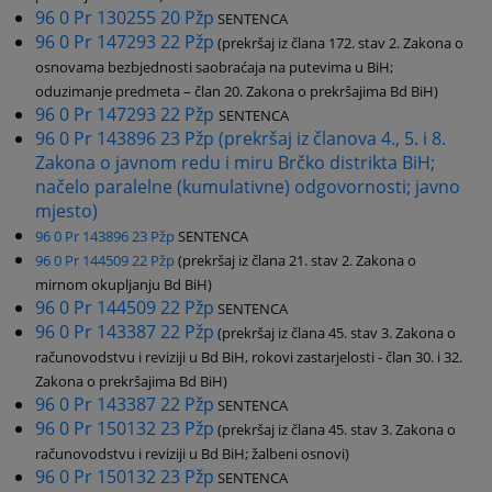
96 0 Pr 130255 20 Pžp
SENTENCA
96 0 Pr 147293 22 Pžp
(prekršaj iz člana 172. stav 2. Zakona o
osnovama bezbjednosti saobraćaja na putevima u BiH;
oduzimanje predmeta – član 20. Zakona o prekršajima Bd BiH)
96 0 Pr 147293 22 Pžp
SENTENCA
96 0 Pr 143896 23 Pžp (prekršaj iz članova 4., 5. i 8.
Zakona o javnom redu i miru Brčko distrikta BiH;
načelo paralelne (kumulativne) odgovornosti; javno
mjesto)
96 0 Pr 143896 23 Pžp
SENTENCA
96 0 Pr 144509 22 Pžp
(prekršaj iz člana 21. stav 2. Zakona o
mirnom okupljanju Bd BiH)
96 0 Pr 144509 22 Pžp
SENTENCA
96 0 Pr 143387 22 Pžp
(prekršaj iz člana 45. stav 3. Zakona o
računovodstvu i reviziji u Bd BiH, rokovi zastarjelosti - član 30. i 32.
Zakona o prekršajima Bd BiH)
96 0 Pr 143387 22 Pžp
SENTENCA
96 0 Pr 150132 23 Pžp
(prekršaj iz člana 45. stav 3. Zakona o
računovodstvu i reviziji u Bd BiH; žalbeni osnovi)
96 0 Pr 150132 23 Pžp
SENTENCA