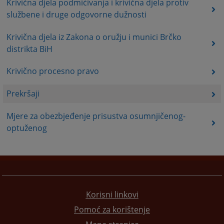
Krivična djela podmićivanja i krivična djela protiv
službene i druge odgovorne dužnosti
Krivična djela iz Zakona o oružju i munici Brčko
distrikta BiH
Krivično procesno pravo
Prekršaji
Mjere za obezbjeđenje prisustva osumnjičenog-
optuženog
Korisni linkovi
Pomoć za korištenje