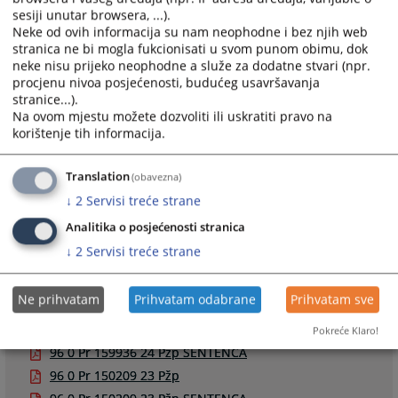
96 0 Pr 130023 20 Pžp SENTENCA
sesiji unutar browsera, ...).
96 0 Pr 130255 20 Pžp
Neke od ovih informacija su nam neophodne i bez njih web
stranica ne bi mogla fukcionisati u svom punom obimu, dok
96 0 Pr 130255 20 Pžp SENTENCA
neke nisu prijeko neophodne a služe za dodatne stvari (npr.
96 0 Pr 147293 22 Pžp
procjenu nivoa posjećenosti, budućeg usavršavanja
96 0 Pr 147293 22 Pžp SENTENCA
stranice...).
Na ovom mjestu možete dozvoliti ili uskratiti pravo na
96 0 Pr 143896 23 Pžp
korištenje tih informacija.
96 0 Pr 143896 23 Pžp SENTENCA
96 0 Pr 144509 22 Pžp
Translation
(obavezna)
96 0 Pr 144509 22 Pžp SENTENCA
↓
2
Servisi treće strane
96 0 Pr 143387 22 Pžp
Analitika o posjećenosti stranica
96 0 Pr 143387 22 SENTENCA
↓
2
Servisi treće strane
96 0 Pr 150132 23 Pžp
96 0 Pr 150132 23 Pžp SENTENCA
Ne prihvatam
Prihvatam odabrane
Prihvatam sve
96 0 Pr 143840 22 Pžp
96 0 Pr 159936 24 Pžp
Pokreće Klaro!
96 0 Pr 159936 24 Pžp SENTENCA
96 0 Pr 150209 23 Pžp