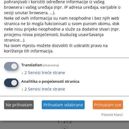
pohranjivati i koristiti određene informacije iz vašeg
and
and
browsera i vašeg uređaja (npr. IP adresa uređaja, varijable o
Može li se javno prikazati audio snimak
select
select
sesiji unutar browsera, ...).
suđenja?
a
a
Neke od ovih informacija su nam neophodne i bez njih web
stranica ne bi mogla fukcionisati u svom punom obimu, dok
date.
date.
Može li se javno prikazati audio snimak suđenja?
neke nisu prijeko neophodne a služe za dodatne stvari (npr.
Press
Press
procjenu nivoa posjećenosti, budućeg usavršavanja
the
the
stranice...).
question
question
Na ovom mjestu možete dozvoliti ili uskratiti pravo na
mark
mark
korištenje tih informacija.
key
key
to
to
Translation
(obavezna)
get
get
↓
2
Servisi treće strane
the
the
keyboard
keyboard
Analitika o posjećenosti stranica
shortcuts
shortcuts
↓
2
Servisi treće strane
for
for
changing
changing
Ne prihvatam
Prihvatam odabrane
Prihvatam sve
dates.
dates.
Pokreće Klaro!
1 - 2 / 2