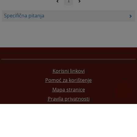
1
Specifična pitanja
Korisni linkovi
Pomoć za korištenje
Mapa stranice
Pravila privatnosti
Redizajn web stranice je finansirala Evropska unija. Za njen sadržaj isključivo je odgovorno
Visoko sudsko i tužilačko vijeće BiH i ona ne odražava nužno stavove Evropske unije.