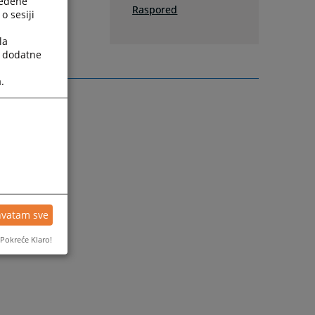
ređene
Raspored
o sesiji
la
a dodatne
.
hvatam sve
Pokreće Klaro!