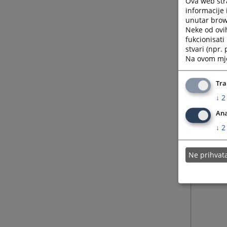
Ova web stra
informacije 
unutar brows
Neke od ovi
fukcionisat
stvari (npr.
Na ovom mjes
Tra
↓
2
Ana
↓
2
Ne prihva