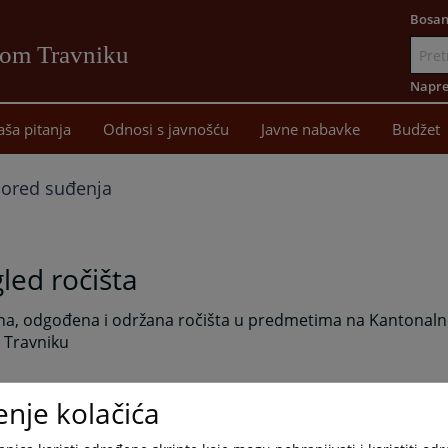
Bosan
vom Travniku
Idi
na
Napre
sadržaj
aša pitanja
Odnosi s javnošću
Javne nabavke
Budžet
ored suđenja
led ročišta
na, odgođena i održana ročišta u predmetima na Kantonal
Travniku
enje kolačića