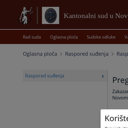
Kantonalni sud u No
Rad suda
Oglasna ploča
Sudske odluke
V
Rasp
Oglasna ploča
Raspored suđenja
Raspored suđenja
Preg
Zakaza
Novom 
Korišt