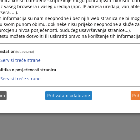
nica koristi određene skripte koje mogu pohranjivati i koristiti od
iz vašeg browsera i vašeg uređaja (npr. IP adresa uređaja, varijable 
era, ...).
h informacija su nam neophodne i bez njih web stranica ne bi mog
i u svom punom obimu, dok neke nisu prijeko neophodne a služe z
 procjenu nivoa posjećenosti, budućeg usavršavanja stranice...).
tu možete dozvoliti ili uskratiti pravo na korištenje tih informacija
nslation
(obavezna)
Servisi treće strane
litika o posjećenosti stranica
Servisi treće strane
tam
Prihvatam odabrane
Pri