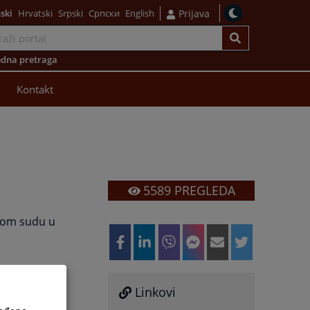
ski
Hrvatski
Srpski
Српски
English
Prijava
dna pretraga
Kontakt
5589
PREGLEDA
nom sudu u
Linkovi