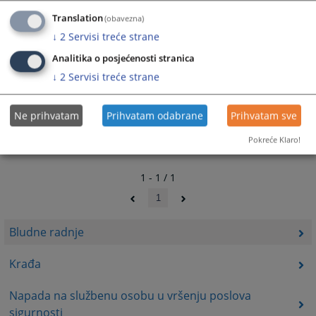
Translation
(obavezna)
↓
2
Servisi treće strane
Analitika o posjećenosti stranica
↓
2
Servisi treće strane
Ne prihvatam
Prihvatam odabrane
Prihvatam sve
Pokreće Klaro!
1 - 1 / 1
1
Bludne radnje
Krađa
Napada na službenu osobu u vršenju poslova
sigurnosti