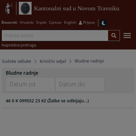
Kantonalni sud u Novom Travniku
Bosanski
Hrvatski
Srpski
Српски
English
Prijava
Napredna pretraga
Bludne radnje
Sudske odluke
Krivični odjel
Bludne radnje
Navigate
Navigate
46 0 K 099552 23 Kž (Žalbe se odbijaju...)
forward
forward
to
to
interact
interact
with
with
the
the
calendar
calendar