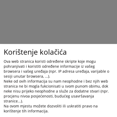
and
and
select
select
a
a
date.
date.
Press
Press
the
the
question
question
mark
mark
Korištenje kolačića
key
key
to
to
Ova web stranica koristi određene skripte koje mogu
get
get
pohranjivati i koristiti određene informacije iz vašeg
the
the
browsera i vašeg uređaja (npr. IP adresa uređaja, varijable o
keyboard
keyboard
sesiji unutar browsera, ...).
shortcuts
shortcuts
Neke od ovih informacija su nam neophodne i bez njih web
for
for
stranica ne bi mogla fukcionisati u svom punom obimu, dok
changing
changing
neke nisu prijeko neophodne a služe za dodatne stvari (npr.
procjenu nivoa posjećenosti, budućeg usavršavanja
dates.
dates.
stranice...).
Na ovom mjestu možete dozvoliti ili uskratiti pravo na
korištenje tih informacija.