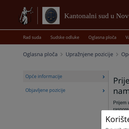
Kantonalni sud u No
Rad suda
Sudske odluke
Oglasna ploča
V
Op
Oglasna ploča
Upražnjene pozicije
Opće informacije
Prij
nam
Objavljene pozicije
Prijem 
raspore
Korišt
U odnos