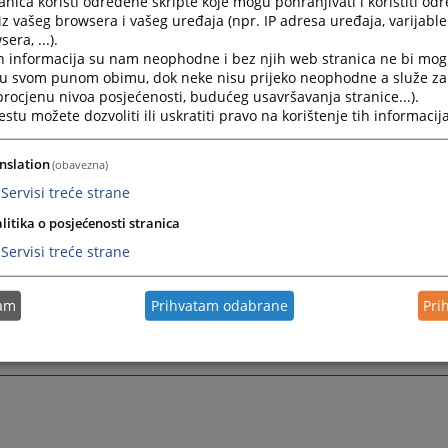
nica koristi određene skripte koje mogu pohranjivati i koristiti od
iz vašeg browsera i vašeg uređaja (npr. IP adresa uređaja, varijable 
ržavne službenike primjenjuje se Zakon o državnoj službi u 
era, ...).
ovine (“Službene novine Federacije Bosne i Hercegovine” b
h informacija su nam neophodne i bez njih web stranica ne bi mog
54/04, 67/05 i 8/06, u daljem tekstu: Zakon o državnoj službi) i 
i u svom punom obimu, dok neke nisu prijeko neophodne a služe z
i na osnovu tog zakona,
 procjenu nivoa posjećenosti, budućeg usavršavanja stranice...).
tu možete dozvoliti ili uskratiti pravo na korištenje tih informacija
amještenike primjenjuje se Zakon o namještenicima u organim
nslation
(obavezna)
iji Bosne i Hercegovine (“Službene novine Federacije Bosne i
Servisi treće strane
u daljem tekstu: Zakon o namještenicima ) i podzakonski p
litika o posjećenosti stranica
tog zakona.
Servisi treće strane
a i dužnosti državnih službenika i namještenika pored propis
tam
Prihvatam odabrane
Pri
imjenjuju se, u skladu sa zakonom i opći propisi o radu i kolekti