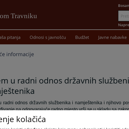
Bosan
vom Travniku
Idi
na
Napre
sadržaj
aša pitanja
Odnosi s javnošću
Budžet
Javne nabavke
će informacije
em u radni odnos državnih službeni
ještenika
u radni odnos državnih službenika i namještenika i njihovo po
đivanje na odgovarajuće radno mjesto vrši se u skladu sa zako
enje kolačića
u na prava i dužnosti državnih službenika primjenjuju se sljedeć