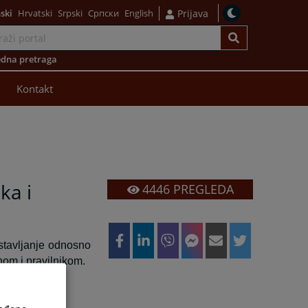
ski
Hrvatski
Srpski
Српски
English
Prijava
dna pretraga
Kontakt
ka i
4446
PREGLEDA
stavljanje odnosno
nom i pravilnikom.
i propisi: